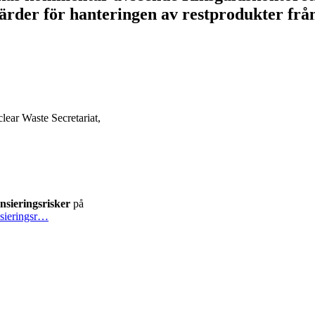
gärder för hanteringen av restprodukter fr
ar Waste Secretariat,
sieringsrisker
på
sieringsr…