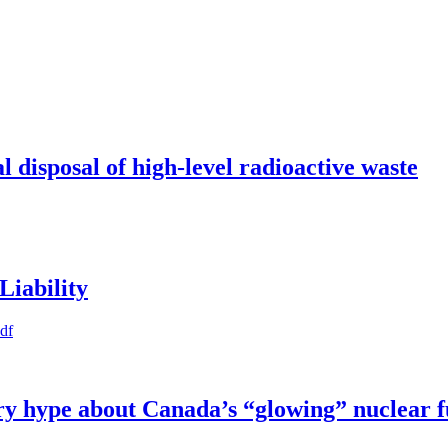
l disposal of high-level radioactive waste
Liability
pdf
try hype about Canada’s “glowing” nuclear 