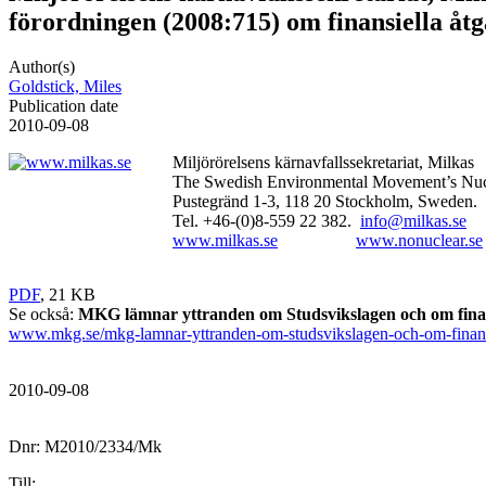
förordningen (2008:715) om finansiella åt
Author(s)
Goldstick, Miles
Publication date
2010-09-08
Miljörörelsens kärnavfallssekretariat, Milkas
The
Swedish Environmental Movement’s Nucle
Pustegränd 1-3, 118 20 Stockholm, Sweden.
Tel. +46-(0)8-559 22 382.
info@milkas.se
www.milkas.se
www.nonuclear.se
PDF
, 21 KB
Se också:
MKG lämnar yttranden om Studsvikslagen och om finan
www.mkg.se/mkg-lamnar-yttranden-om-studsvikslagen-och-om-finan
2010-09-08
Dnr: M2010/2334/Mk
Till: