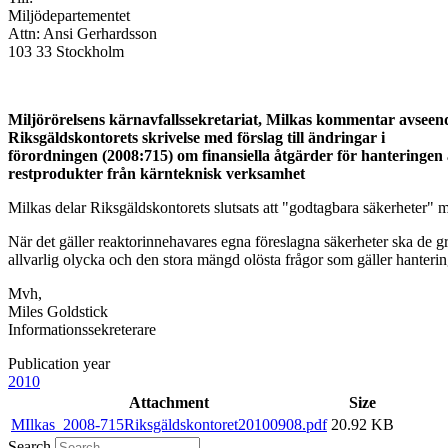
Miljödepartementet
Attn: Ansi Gerhardsson
103 33 Stockholm
Miljörörelsens kärnavfallssekretariat, Milkas kommentar avseen
Riksgäldskontorets skrivelse med förslag till ändringar i
förordningen (2008:715) om finansiella åtgärder för hanteringen
restprodukter från kärnteknisk verksamhet
Milkas delar Riksgäldskontorets slutsats att "godtagbara säkerheter" 
När det gäller reaktorinnehavares egna föreslagna säkerheter ska de g
allvarlig olycka och den stora mängd olösta frågor som gäller hanterin
Mvh,
Miles Goldstick
Informationssekreterare
Publication year
2010
Attachment
Size
MIlkas_2008-715Riksgäldskontoret20100908.pdf
20.92 KB
Search