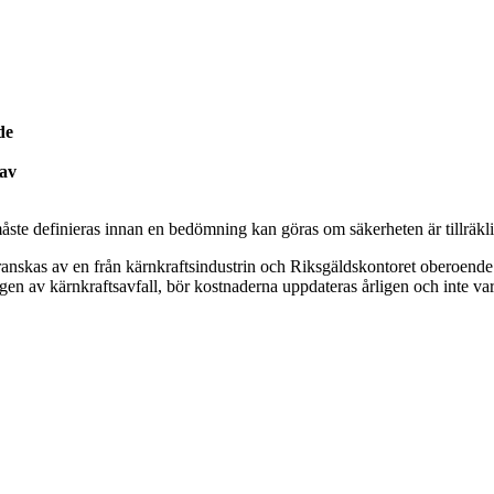
de
 av
måste definieras innan en bedömning kan göras om säkerheten är tillräkli
ranskas av en från kärnkraftsindustrin och Riksgäldskontoret oberoende 
gen av kärnkraftsavfall, bör kostnaderna uppdateras årligen och inte var