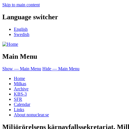
Skip to main content
Language switcher
English
Swedish
Main Menu
Show — Main Menu
Hide — Main Menu
Home
Milkas
Archive
KBS-3
SFR
Calendar
Links
About nonuclear.se
Miljörörelsens kärnavfallssekretariat, Mil