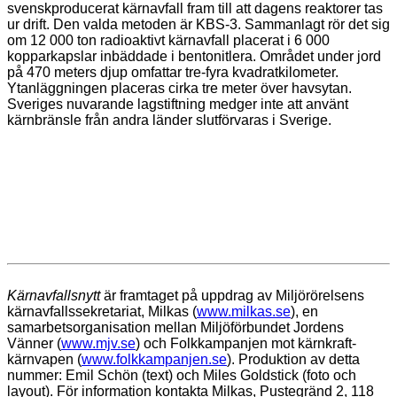
svenskproducerat kärnavfall fram till att dagens reaktorer tas
ur drift. Den valda metoden är KBS-3. Sammanlagt rör det sig
om 12 000 ton radioaktivt kärnavfall placerat i 6 000
kopparkapslar inbäddade i bentonitlera. Området under jord
på 470 meters djup omfattar tre-fyra kvadratkilometer.
Ytanläggningen placeras cirka tre meter över havsytan.
Sveriges nuvarande lagstiftning medger inte att använt
kärnbränsle från andra länder slutförvaras i Sverige.
Kärnavfallsnytt
är framtaget på uppdrag av Miljörörelsens
kärnavfallssekretariat, Milkas (
www.milkas.se
), en
samarbetsorganisation mellan Miljöförbundet Jordens
Vänner (
www.mjv.se
) och Folkkampanjen mot kärnkraft-
kärnvapen (
www.folkkampanjen.se
). Produktion av detta
nummer: Emil Schön (text) och Miles Goldstick (foto och
layout). För information kontakta Milkas, Pustegränd 2, 118