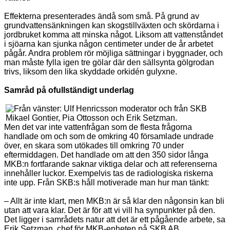
Effekterna presenterades ändå som små. På grund av
grundvattensänkningen kan skogstillväxten och skördarna i
jordbruket komma att minska något. Liksom att vattenståndet
i sjöarna kan sjunka någon centimeter under de år arbetet
pågår. Andra problem rör möjliga sättningar i byggnader, och
man måste fylla igen tre gölar där den sällsynta gölgrodan
trivs, liksom den lika skyddade orkidén gulyxne.
Samråd på ofullständigt underlag
Men det var inte vattenfrågan som de flesta frågorna
handlade om och som de omkring 40 församlade undrade
över, en skara som utökades till omkring 70 under
eftermiddagen. Det handlade om att den 350 sidor långa
MKB:n fortfarande saknar viktiga delar och att referenserna
innehåller luckor. Exempelvis tas de radiologiska riskerna
inte upp. Från SKB:s håll motiverade man hur man tänkt:
– Allt är inte klart, men MKB:n är så klar den någonsin kan bli
utan att vara klar. Det är för att vi vill ha synpunkter på den.
Det ligger i samrådets natur att det är ett pågående arbete, sa
Erik Setzman, chef för MKB-enheten på SKB AB.