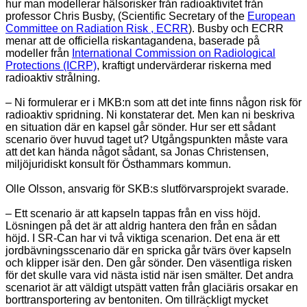
hur man modellerar hälsorisker från radioaktivitet från
professor Chris Busby, (Scientific Secretary of the
European
Committee on Radiation Risk , ECRR
). Busby och ECRR
menar att de officiella riskantagandena, baserade på
modeller från
International Commission on Radiological
Protections (ICRP)
, kraftigt undervärderar riskerna med
radioaktiv strålning.
– Ni formulerar er i MKB:n som att det inte finns någon risk för
radioaktiv spridning. Ni konstaterar det. Men kan ni beskriva
en situation där en kapsel går
sönder. Hur ser ett sådant
scenario över huvud taget ut? Utgångspunkten måste vara
att det kan hända något sådant, sa Jonas Christensen,
miljöjuridiskt konsult för Östhammars kommun.
Olle Olsson, ansvarig för SKB:s slutförvarsprojekt svarade.
– Ett scenario är att kapseln tappas från en viss höjd.
Lösningen på det är att aldrig hantera den från en sådan
höjd. I SR-Can har vi två viktiga scenarion. Det ena är ett
jordbävningsscenario där en spricka går tvärs över kapseln
och klipper isär den. Den går sönder. Den väsentliga risken
för det skulle vara vid nästa istid när isen smälter. Det andra
scenariot är att väldigt utspätt vatten från glaciäris orsakar en
borttransportering av bentoniten. Om tillräckligt mycket