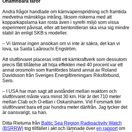
Onämnbara faror
Andra frågor handlade om kärnvapenspridning och framtida
medvetna mänskliga intrång, liksom riskerna med att
kopparkapslarna kan rosta även i syrefri miljö som vissa
experiment påvisat, eller att bentonitleran ska visa sig mindre
stabil än enligt SKB:s modeller.
– Vi lämnar ingen ansökan om vi inte är säkra, det kan vi
lova, sa Saida Laârouchi Engström.
Att slutförvaret placeras intill ett kärnkraftverk som dessutom
precis fått tillåtelse att höja effekten med 40 procent var ett
annat orosmoln som framfördes bland annat av Roland
Davidsson från Sveriges Energiföreningars Riksförbund,
Sero.
– I USA har man sagt att avståndet mellan reaktorn och
slutförvaret måste vara minst 30 km. Här är det 710 meter
mellan Clab och O-ettan i Oskarshamn. Vid Forsmark blir
slutförvaret bara ett par hundra meter därifrån. Jag tycker det
är oansvarigt, sa han.
Ditta Rietuma från
Baltic Sea Region Radioactivity Watch
(BSRRW)
tog tillfället i akt och lämnade över
en rapport
om