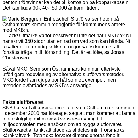
bentonit försvinner kan det bli korrosion på kopparkapseln.
Det kan ligga 30-, 40-, 50 000 år fram i tiden.
– Tack! Utmärkt! Varför beskriver ni inte det här i MKB:n? Ni
har skrivit 350 sidor utan en rad om vad som kan hända. Ni
utsätter er för onödig kritik när ni gör så. Vi kommer att
fortsätta fråga in till förhandling. Det är ett löfte, sa Jonas
Christensen.
Såväl MKG, Sero som Östhammars kommun efterlyste
utförligare redovisning av alternativa slutförvarsmetoder.
MKG förde fram djupa borrhål som ett exempel, men
metoden avfärdades av SKB:s ansvariga.
Fakta slutförvaret
SKB har valt att ansöka om slutförvar i Östhammars kommun.
I december 2010 har företaget sagt att man kommer att lämna
in en slutgiltig miljökonsekvensbeskrivning till
miljödomstolen med ansökan om att bygga slutförvaret.
Slutförvaret är tänkt att placeras alldeles intill Forsmarks
kärnkraftverk. Totalt ska förvaret dimensioneras för allt