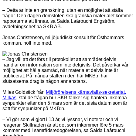
– Detta är inte en granskning, utan en möjlighet att ställa
frågor. Den dagen domstolen ska granska materialet kommer
rapporterna att finnas, sa Saida Laârouchi Engström,
avdelningschef på SKB AB.
Jonas Christensen, miljöjuridiskt konsult för Östhammars
kommun, höll inte med.
– Jag vill att det förs till protokollet att samrådet delvis
handlar om information som inte delgivits. Det påverkar vår
möjlighet att hålla samråd, när materialet delvis inte är
publicerat. På många ställen i den här MKB:n har
slutsatserna dragits någon annanstans.
Miles Goldstick från
Miljörörelsens kärnavfalls-sekretariat,
Milkas
, ställde frågan hur SKB tänker sig hantera inkomna
synpunkter efter den 5 mars som är det sista datum som är
satt för synpunkter på MKB:n.
– Vi gör som vi gjort i 13 år, vi lyssnar, vi noterar och vi
reagerar. Skillnaden är att det som inkommer före 5 mars
kommer med i samrådsredogörelsen, sa Saida Laârouchi
Engström.