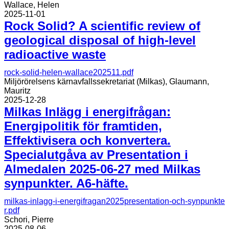
Wallace, Helen
2025-11-01
Rock Solid? A scientific review of
geological disposal of high-level
radioactive waste
rock-solid-helen-wallace202511.pdf
Miljörörelsens kärnavfallssekretariat (Milkas), Glaumann,
Mauritz
2025-12-28
Milkas Inlägg i energifrågan:
Energipolitik för framtiden,
Effektivisera och konvertera.
Specialutgåva av Presentation i
Almedalen 2025-06-27 med Milkas
synpunkter. A6-häfte.
milkas-inlagg-i-energifragan2025presentation-och-synpunkte
r.pdf
Schori, Pierre
2025-08-06