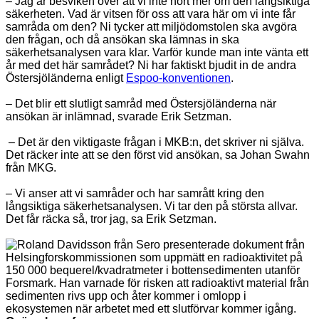
– Jag är besviken över att vi inte hört mer om den långsiktiga
säkerheten. Vad är vitsen för oss att vara här om vi inte får
samråda om den? Ni tycker att miljödomstolen ska avgöra
den frågan, och då ansökan ska lämnas in ska
säkerhetsanalysen vara klar. Varför kunde man inte vänta ett
år med det här samrådet? Ni har faktiskt bjudit in de andra
Östersjöländerna enligt
Espoo-konventionen
.
– Det blir ett slutligt samråd med Östersjöländerna när
ansökan är inlämnad, svarade Erik Setzman.
– Det är den viktigaste frågan i MKB:n, det skriver ni själva.
Det räcker inte att se den först vid ansökan, sa Johan Swahn
från MKG.
– Vi anser att vi samråder och har samrått kring den
långsiktiga säkerhetsanalysen. Vi tar den på största allvar.
Det får räcka så, tror jag, sa Erik Setzman.