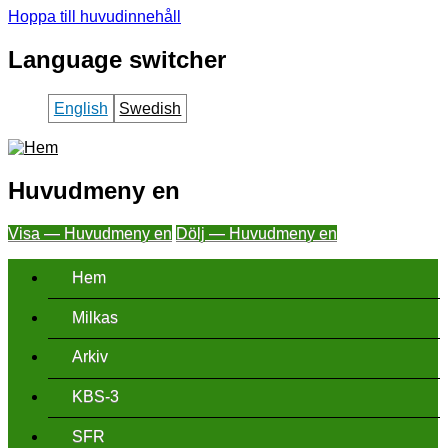
Hoppa till huvudinnehåll
Language switcher
English
Swedish
Huvudmeny en
Visa — Huvudmeny en
Dölj — Huvudmeny en
Hem
Milkas
Arkiv
KBS-3
SFR