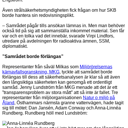
Även strålsäkerhetsmyndigheten fick frågan om hur SKB
borde hantera sin redovisningsplikt.
– Samrådet pågår tills ansökan lämnas in. Men man behöver
också tid på sig att sammanställa inkommet material. Sen får
var och en tolka vad det innebär, svarade Virpi Lindfors,
utredare på avdelningen för radioaktiva ämnen, SSM,
diplomatiskt.
”Samrådet borde förlängas”
Representanter från såväl Milkas som
Miljörörelsernas
kärnavfallsgranskning, MKG
, tyckte att samrådet borde
förlängas till dess att säkerhetsanalysen är klar så att även
den långsiktiga säkerheten kan genomgå ett ordentligt
samråd. Jenny Lundström från MKG menade att det är ett
”transparensproblem av stora mått” att så inte är fallet. Tre
representanter från miljöorganisationen
Natur o miljö på
Åland
, Östhammars närmsta granne vattenvägen, hade tagit
sig till mötet: Dan Jansén, Adam Conway och Anna-Linnéa
Rundberg. Rundberg höll med Lundström: