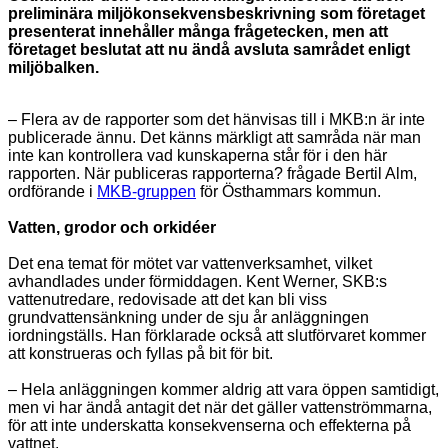
preliminära miljökonsekvensbeskrivning som företaget
presenterat innehåller många frågetecken, men att
företaget beslutat att nu ändå avsluta samrådet enligt
miljöbalken.
– Flera av de rapporter som det hänvisas till i MKB:n är inte
publicerade ännu. Det känns märkligt att samråda när man
inte kan kontrollera vad kunskaperna står för i den här
rapporten. När publiceras rapporterna? frågade Bertil Alm,
ordförande i
MKB-gruppen
för Östhammars kommun.
Vatten, grodor och orkidéer
Det ena temat för mötet var vattenverksamhet, vilket
avhandlades under förmiddagen. Kent Werner, SKB:s
vattenutredare, redovisade att det kan bli viss
grundvattensänkning under de sju år anläggningen
iordningställs. Han förklarade också att slutförvaret kommer
att konstrueras och fyllas på bit för bit.
– Hela anläggningen kommer aldrig att vara öppen samtidigt,
men vi har ändå antagit det när det gäller vattenströmmarna,
för att inte underskatta konsekvenserna och effekterna på
vattnet.