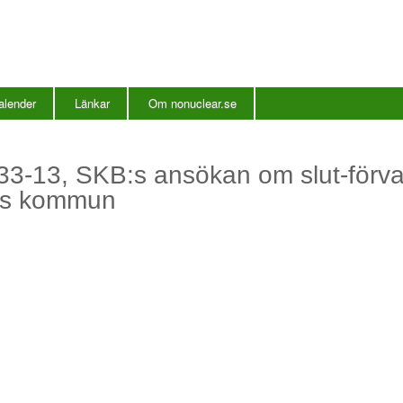
Hoppa
till
huvudinnehåll
alender
Länkar
Om nonuclear.se
3-13, SKB:s ansökan om slut-förvar
rs kommun