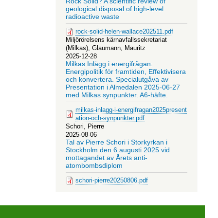
Rock Solid? A scientific review of
geological disposal of high-level
radioactive waste
rock-solid-helen-wallace202511.pdf
Miljörörelsens kärnavfallssekretariat
(Milkas), Glaumann, Mauritz
2025-12-28
Milkas Inlägg i energifrågan:
Energipolitik för framtiden, Effektivisera
och konvertera. Specialutgåva av
Presentation i Almedalen 2025-06-27
med Milkas synpunkter. A6-häfte.
milkas-inlagg-i-energifragan2025present
ation-och-synpunkter.pdf
Schori, Pierre
2025-08-06
Tal av Pierre Schori i Storkyrkan i
Stockholm den 6 augusti 2025 vid
mottagandet av Årets anti-
atombombsdiplom
schori-pierre20250806.pdf