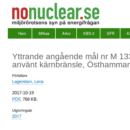
Hem
Milkas
Arkiv
KBS-3
SFR
K
Huvudmeny
en
Yttrande angående mål nr M 133
använt kärnbränsle, Östhamma
Författare
Lagerstam, Lena
Utgivningsdatum
2017-10-19
PDF
, 768 KB.
Utgivningsår
2017