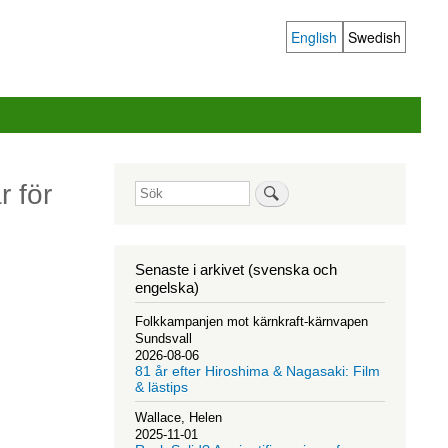
English
Swedish
Language
switcher
 för
Sök
Senaste i arkivet (svenska och
engelska)
Folkkampanjen mot kärnkraft-kärnvapen
Sundsvall
2026-08-06
81 år efter Hiroshima & Nagasaki: Film
& lästips
Wallace, Helen
2025-11-01