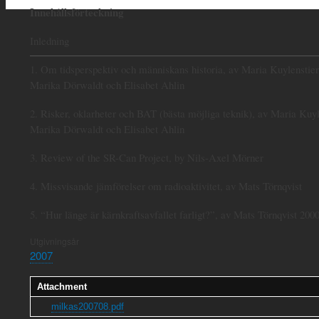
Innehållsförteckning
Inledning
1. Om tidsperspektiv och människans historia, av Maria Kuylenstier
Marika Dörwaldt och Elisabet Ahlin
2. Risker, oklarheter och BAT (bästa möjliga teknik), av Maria Kuyl
Marika Dörwaldt och Elisabet Ahlin
3. Review of the SR-Can Project, by Nils-Axel Mörner
4. Missvisande jämförelser om radioaktivitet, av Mats Törnqvist
5. “Hur länge är kärnkraftsavfallet farligt?”, av Mats Törnqvist 200
Utgivningsår
2007
Attachment
milkas200708.pdf