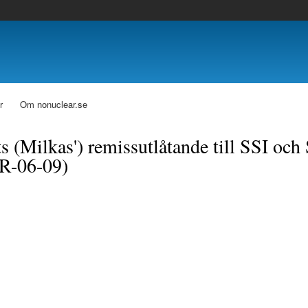
r
Om nonuclear.se
ts (Milkas') remissutlåtande till SSI och
R-06-09)