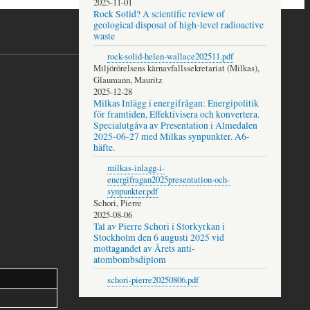
2025-11-01
Rock Solid? A scientific review of
geological disposal of high-level radioactive
waste
rock-solid-helen-wallace202511.pdf
Miljörörelsens kärnavfallssekretariat (Milkas),
Glaumann, Mauritz
2025-12-28
Milkas Inlägg i energifrågan: Energipolitik
för framtiden, Effektivisera och konvertera.
Specialutgåva av Presentation i Almedalen
2025-06-27 med Milkas synpunkter. A6-
häfte.
milkas-inlagg-i-
energifragan2025presentation-och-
synpunkter.pdf
Schori, Pierre
2025-08-06
Tal av Pierre Schori i Storkyrkan i
Stockholm den 6 augusti 2025 vid
mottagandet av Årets anti-
atombombsdiplom
schori-pierre20250806.pdf