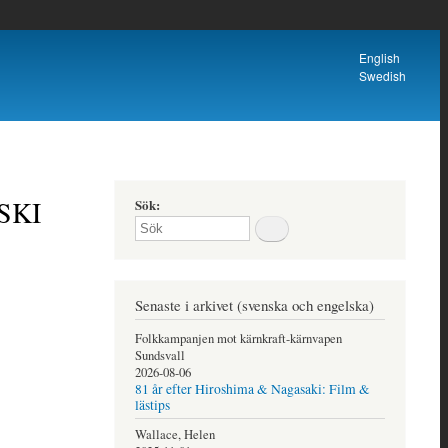
English
Language
Swedish
switcher
 SKI
Sök
Senaste i arkivet (svenska och engelska)
Folkkampanjen mot kärnkraft-kärnvapen
Sundsvall
2026-08-06
81 år efter Hiroshima & Nagasaki: Film &
lästips
Wallace, Helen