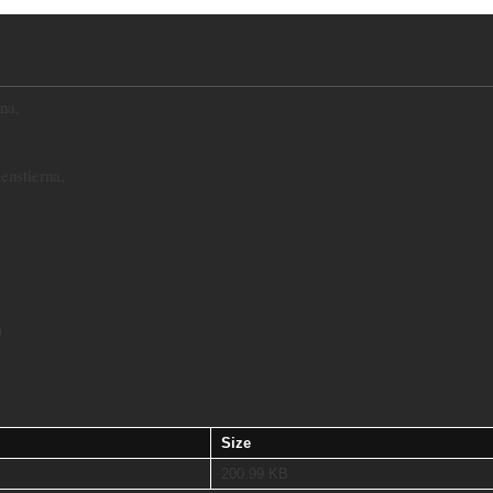
na,
enstierna,
0
Size
200.99 KB