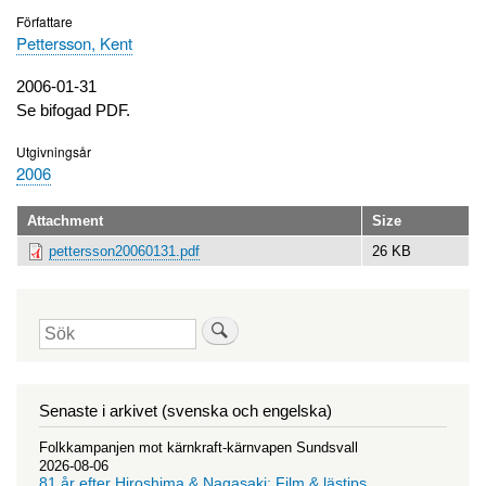
Författare
Pettersson, Kent
Utgivningsdatum
2006-01-31
Se bifogad PDF.
Utgivningsår
2006
Attachment
Size
pettersson20060131.pdf
26 KB
Sök
Senaste i arkivet (svenska och engelska)
Folkkampanjen mot kärnkraft-kärnvapen Sundsvall
2026-08-06
81 år efter Hiroshima & Nagasaki: Film & lästips