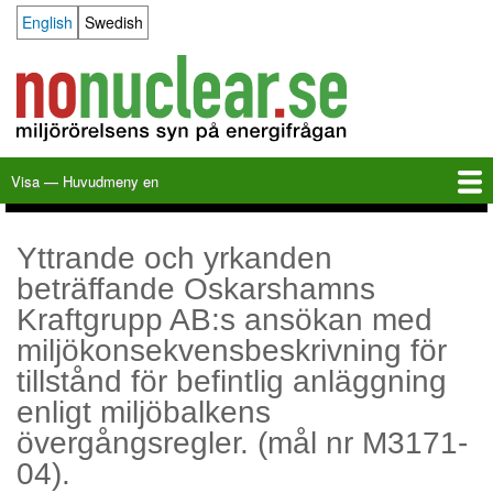
Hoppa
English
Swedish
Language switcher
till
huvudinnehåll
Visa — Huvudmeny en
Huvudmeny
en
Hem
Milkas
Arkiv
KBS-3
SFR
Kalender
Länkar
Om nonuclear.se
Yttrande och yrkanden
beträffande Oskarshamns
Kraftgrupp AB:s ansökan med
miljökonsekvensbeskrivning för
tillstånd för befintlig anläggning
enligt miljöbalkens
övergångsregler. (mål nr M3171-
04).