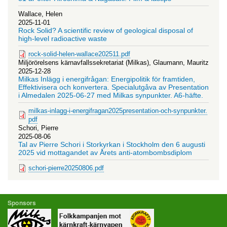
Wallace, Helen
2025-11-01
Rock Solid? A scientific review of geological disposal of
high-level radioactive waste
rock-solid-helen-wallace202511.pdf
Miljörörelsens kärnavfallssekretariat (Milkas), Glaumann, Mauritz
2025-12-28
Milkas Inlägg i energifrågan: Energipolitik för framtiden,
Effektivisera och konvertera. Specialutgåva av Presentation
i Almedalen 2025-06-27 med Milkas synpunkter. A6-häfte.
milkas-inlagg-i-energifragan2025presentation-och-synpunkter.
pdf
Schori, Pierre
2025-08-06
Tal av Pierre Schori i Storkyrkan i Stockholm den 6 augusti
2025 vid mottagandet av Årets anti-atombombsdiplom
schori-pierre20250806.pdf
Sponsors