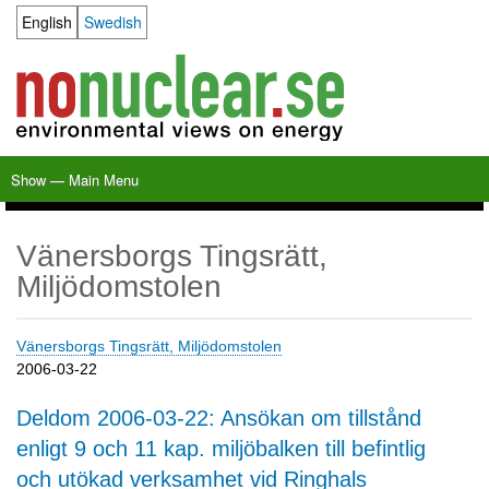
Skip
English
Swedish
Language switcher
to
main
content
Show — Main Menu
Main
Menu
Home
Milkas
Archive
KBS-3
SFR
Calendar
Links
About nonuclear.se
Vänersborgs Tingsrätt,
Miljödomstolen
Vänersborgs Tingsrätt, Miljödomstolen
2006-03-22
Deldom 2006-03-22: Ansökan om tillstånd
enligt 9 och 11 kap. miljöbalken till befintlig
och utökad verksamhet vid Ringhals