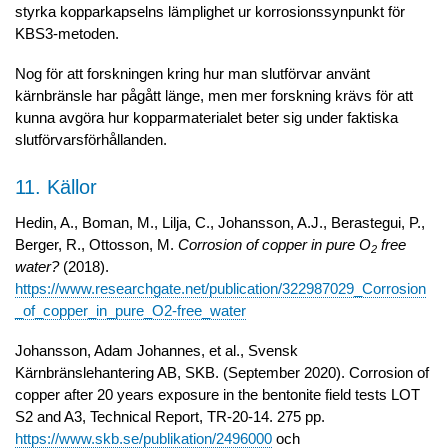
styrka kopparkapselns lämplighet ur korrosionssynpunkt för
KBS3-metoden.
Nog för att forskningen kring hur man slutförvar använt
kärnbränsle har pågått länge, men mer forskning krävs för att
kunna avgöra hur kopparmaterialet beter sig under faktiska
slutförvarsförhållanden.
11. Källor
Hedin, A., Boman, M., Lilja, C., Johansson, A.J., Berastegui, P.,
Berger, R., Ottosson, M.
Corrosion of copper in pure O
free
2
water?
(2018).
https://www.researchgate.net/publication/322987029_Corrosion
_of_copper_in_pure_O2-free_water
Johansson, Adam Johannes, et al., Svensk
Kärnbränslehantering AB, SKB. (September 2020).
Corrosion of
copper after 20 years exposure in the bentonite field tests LOT
S2 and A3, Technical Report, TR-20-14.
275 pp.
https://www.skb.se/publikation/2496000
och