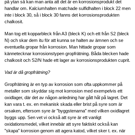
på ytan så kan man anta att det är en korrosionsprodukt det
handlar om. Kalciumhalten matchade sulfidhalten i block 22 men
inte i block 30, så i block 30 fanns det korrosionsprodukten
chalkosit.
Man tog ett kopparbleck från A3 (bleck K) och ett från S2 (bleck
N) och skar dem itu för att kunna se halten av ämnen och se
eventuella gropar från korrosion. Man hittade gropar som
kännetecknar korrosionstypen gropfrätning. Båda blecken hade
chalkosit och S2/N hade ett lager av korrosionsprodukten cuprit.
Vad är då gropfrätning?
Gropfrätning är en typ av korrosion som ofta uppkommer på
metaller som skyddar sig mot korrosion med exempelvis ett
oxidlager, där det av någon anledning har gått hål på lagret. Det
kan vara t. ex. en mekanisk skada eller brist på syre som är
orsaken, eftersom syre är ”byggstenarna” med vilken oxidlagret
byggs upp. Sen vet vi också att syre är ett vanligt
oxidationsmedel, vilket innebär att syre faktiskt också kan
”skapa” korrosion genom att agera katod, vilket sker t. ex. när