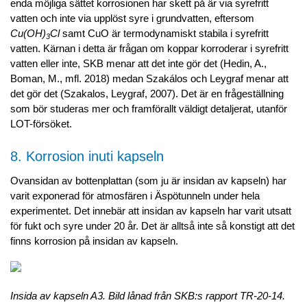
enda möjliga sättet korrosionen har skett på är via syrefritt
vatten och inte via upplöst syre i grundvatten, eftersom
Cu(OH)
Cl
samt CuO är termodynamiskt stabila i syrefritt
3
vatten. Kärnan i detta är frågan om koppar korroderar i syrefritt
vatten eller inte, SKB menar att det inte gör det (Hedin, A.,
Boman, M., mfl. 2018) medan Szakálos och Leygraf menar att
det gör det (Szakalos, Leygraf, 2007). Det är en frågeställning
som bör studeras mer och framförallt väldigt detaljerat, utanför
LOT-försöket.
8. Korrosion inuti kapseln
Ovansidan av bottenplattan (som ju är insidan av kapseln) har
varit exponerad för atmosfären i Äspötunneln under hela
experimentet. Det innebär att insidan av kapseln har varit utsatt
för fukt och syre under 20 år. Det är alltså inte så konstigt att det
finns korrosion på insidan av kapseln.
Insida av kapseln A3. Bild lånad från SKB:s rapport TR-20-14.