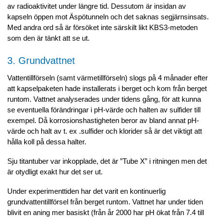
av radioaktivitet under längre tid. Dessutom är insidan av
kapseln öppen mot Äspötunneln och det saknas segjärnsinsats.
Med andra ord så är försöket inte särskilt likt KBS3-metoden
som den är tänkt att se ut.
3. Grundvattnet
Vattentillförseln (samt värmetillförseln) slogs på 4 månader efter
att kapselpaketen hade installerats i berget och kom från berget
runtom. Vattnet analyserades under tidens gång, för att kunna
se eventuella förändringar i pH-värde och halten av sulfider till
exempel. Då korrosionshastigheten beror av bland annat pH-
värde och halt av t. ex .sulfider och klorider så är det viktigt att
hålla koll på dessa halter.
Sju titantuber var inkopplade, det är ”Tube X” i ritningen men det
är otydligt exakt hur det ser ut.
Under experimenttiden har det varit en kontinuerlig
grundvattentillförsel från berget runtom. Vattnet har under tiden
blivit en aning mer basiskt (från år 2000 har pH ökat från 7.4 till