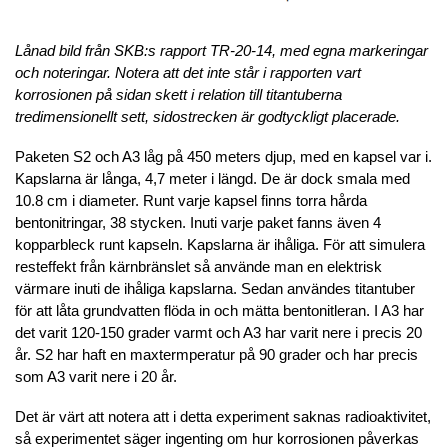
Lånad bild från SKB:s rapport TR-20-14, med egna markeringar
och noteringar. Notera att det inte står i rapporten vart
korrosionen på sidan skett i relation till titantuberna
tredimensionellt sett, sidostrecken är godtyckligt placerade.
Paketen S2 och A3 låg på 450 meters djup, med en kapsel var i.
Kapslarna är långa, 4,7 meter i längd. De är dock smala med
10.8 cm i diameter. Runt varje kapsel finns torra hårda
bentonitringar, 38 stycken. Inuti varje paket fanns även 4
kopparbleck runt kapseln. Kapslarna är ihåliga. För att simulera
resteffekt från kärnbränslet så använde man en elektrisk
värmare inuti de ihåliga kapslarna. Sedan användes titantuber
för att låta grundvatten flöda in och mätta bentonitleran. I A3 har
det varit 120-150 grader varmt och A3 har varit nere i precis 20
år. S2 har haft en maxtermperatur på 90 grader och har precis
som A3 varit nere i 20 år.
Det är värt att notera att i detta experiment saknas radioaktivitet,
så experimentet säger ingenting om hur korrosionen påverkas