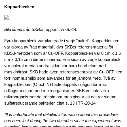
Kopparblecken
Bild lånad från SKB:s rapport TR-20-14.
Fyra kopparbleck var placerade i varje ”paket”. Kopparblecken
var gjorda av ”rätt material”, dvs SKB:s referensmaterial för
KBS3-metoden som är Cu-OFP. Kopparblecken var 6 cm x 1.5
cm x 0,15 cm i dimensionerna. Ena sidan av varje kopparbleck
var polerat medan andra sidan var bara bearbetad med
maskin/fräst. SKB hade även referensexemplar av Cu-OFP i en
torr inomhusmiljö som användes för att jämföra med. Två av
kopparblecken (O och N) hade doppats i någon form av
odlingsmedium med mikroorganismer. SKB vet inte vilka
mikroorganismer det rör sig om men gissar att det rör sig om
sulfatreducerande bakterier, citat s. 13 I TR-20-14:
”It is unfortunate that detailed information about this procedure
has been lost during the two decades since the experiment was
installed, however, communication with persons involved in the