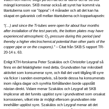
mängd korrosion. SKB menar också att syret har kommit via
titantuberna som var ”öppna” i 4 månader och att det kan ha
skapat en galvanisk cell mellan titantuberna och kopparkapseln:
“(…) and since the Ti-tubes were open for about four months
after installation of the test parcels, the bottom plates may have
experienced atmospheric O
pressure during this period (and
2
thereby a higher electrochemical potential than other parts of the
copper pipe or on the coupons).”
– Citat från SKB:S rapport TR-
20-14 s. 63.
Enligt KTH-forskarna Peter Szakálos och Christofer Leygraf så
finns en del felaktigheter med detta. Grundvatten har mikrobiell
aktivitet som konsumerar syre, och ifall det varit tillgång till syre
via fickor i sanden exempelvis, så borde dessa ha konsumerats
inom några dagar och syrefria förhållanden borde uppstått
nästan direkt. Vidare menar Szakálos och Leygraf att SKB
implicerar att det funnits upplöst syre i grundvattnet som orsakat
korrosionen, vilket inte är möjligt eftersom grundvatten inte
innehåller upplöst syre. Szakálos och Leygraf menar att det