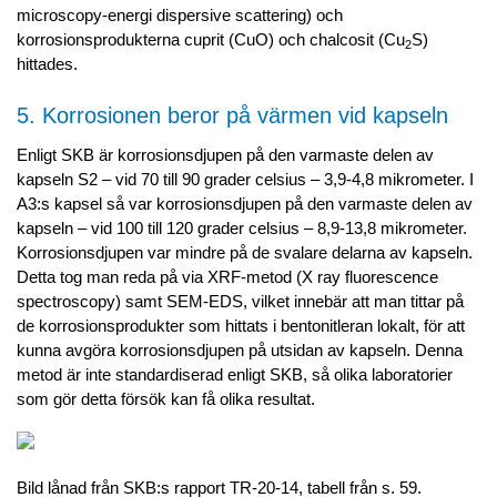
microscopy-energi dispersive scattering) och
korrosionsprodukterna cuprit (CuO) och chalcosit (Cu
S)
2
hittades.
5. Korrosionen beror på värmen vid kapseln
Enligt SKB är korrosionsdjupen på den varmaste delen av
kapseln S2 – vid 70 till 90 grader celsius – 3,9-4,8 mikrometer. I
A3:s kapsel så var korrosionsdjupen på den varmaste delen av
kapseln – vid 100 till 120 grader celsius – 8,9-13,8 mikrometer.
Korrosionsdjupen var mindre på de svalare delarna av kapseln.
Detta tog man reda på via XRF-metod (X ray fluorescence
spectroscopy) samt SEM-EDS, vilket innebär att man tittar på
de korrosionsprodukter som hittats i bentonitleran lokalt, för att
kunna avgöra korrosionsdjupen på utsidan av kapseln. Denna
metod är inte standardiserad enligt SKB, så olika laboratorier
som gör detta försök kan få olika resultat.
Bild lånad från SKB:s rapport TR-20-14, tabell från s. 59.