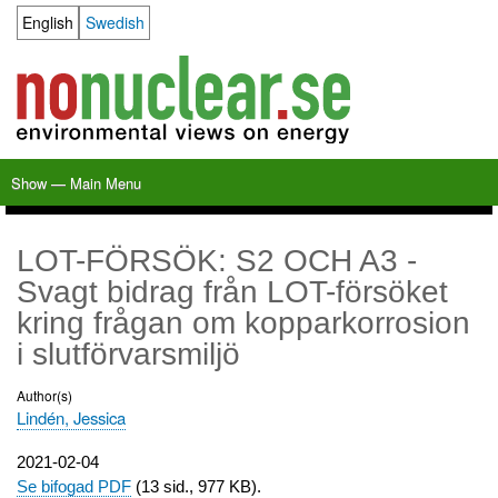
Skip
English
Swedish
Language switcher
to
main
content
Show — Main Menu
Main
Menu
Home
Milkas
Archive
KBS-3
SFR
Calendar
Links
About nonuclear.se
LOT-FÖRSÖK: S2 OCH A3 -
Svagt bidrag från LOT-försöket
kring frågan om kopparkorrosion
i slutförvarsmiljö
Author(s)
Lindén, Jessica
Publication
2021-02-04
date
Se bifogad PDF
(13 sid., 977 KB).