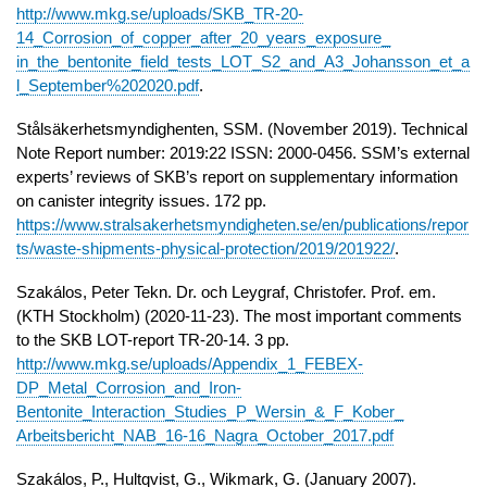
http://www.mkg.se/uploads/SKB_TR-20-
14_Corrosion_of_copper_after_20_years_exposure_
in_the_bentonite_field_tests_LOT_S2_and_A3_Johansson_et_a
l_September%202020.pdf
.
Stålsäkerhetsmyndighenten, SSM. (November 2019). Technical
Note Report number: 2019:22 ISSN: 2000-0456. SSM’s external
experts’ reviews of SKB’s report on supplementary information
on canister integrity issues.
172 pp.
https://www.stralsakerhetsmyndigheten.se/en/publications/repor
ts/waste-shipments-physical-protection/2019/201922/
.
Szakálos, Peter Tekn. Dr. och Leygraf, Christofer.
Prof. em.
(KTH Stockholm) (2020-11-23). The most important comments
to the SKB LOT-report TR-20-14.
3 pp.
http://www.mkg.se/uploads/Appendix_1_FEBEX-
DP_Metal_Corrosion_and_Iron-
Bentonite_Interaction_Studies_P_Wersin_&_F_Kober_
Arbeitsbericht_NAB_16-16_Nagra_October_2017.pdf
Szakálos, P., Hultqvist, G., Wikmark, G. (January 2007).