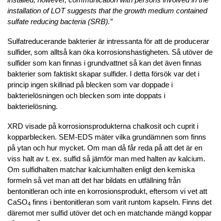
installation of LOT suggests that the growth medium contained
sulfate reducing bacteria (SRB).”
Sulfatreducerande bakterier är intressanta för att de producerar
sulfider, som alltså kan öka korrosionshastigheten. Så utöver de
sulfider som kan finnas i grundvattnet så kan det även finnas
bakterier som faktiskt skapar sulfider. I detta försök var det i
princip ingen skillnad på blecken som var doppade i
bakterielösningen och blecken som inte doppats i
bakterielösning.
XRD visade på korrosionsprodukterna chalkosit och cuprit i
kopparblecken. SEM-EDS mäter vilka grundämnen som finns
på ytan och hur mycket. Om man då får reda på att det är en
viss halt av t. ex. sulfid så jämför man med halten av kalcium.
Om sulfidhalten matchar kalciumhalten enligt den kemiska
formeln så vet man att det har bildats en utfällning från
bentonitleran och inte en korrosionsprodukt, eftersom vi vet att
CaSO
finns i bentonitleran som varit runtom kapseln. Finns det
4
däremot mer sulfid utöver det och en matchande mängd koppar