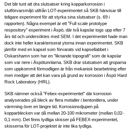
Det blir tunt att dra slutsatser kring kopparkorrosion i
slutförvarsmiljö utifrån LOT-experimentet så SKB hänvisar till
tidigare experiment för att styrka sina slutsatser (s. 69 i
rapporten). Några exempel är ett ”Full scale prototype
respository” experiment i Äspö, där två kapslar togs upp efter 7
års tid och undersöktes med SEM. I det experimentet hade man
dock inte heller karakteriserat ytorna innan experimentet. SKB
jämför med en kapsel som förvarats vid kapsellabbet i
Oskarshamn som har en ”liknande topografi” som de kapslar
som var nere i Äspötunnlarna. SKB drar slutsatsen att groparna
som uppkommit förmodligen är från mekanisk bearbetning efter
men medger att det kan vara på grund av korrosion i Äspö Hard
Rock Laboratory (HRL).
SKB nämner också ”Febex-experimentet” där korrosion
analyserades på bleck av flera metaller i bentonitlera, under
värmning över en längre tid. Korrosionsdjupen på
kopparblecken var då mellan 20-100 mikrometer (mellan 0,02-
0,1 mm). Det finns tydliga skisser på FEBEX-experimentet,
skisserna för LOT-projektet är inte lika tydliga.