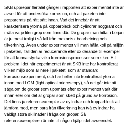
SKB upprepar flertalet gånger i rapporten att experimentet inte är
avsett för att undersöka korrosion, och att paketen inte
preparerats på rätt sätt innan. Vad det innebär är att
karakterisera ytorna på kopparbleck och cylindrar noggrant och
mäta varje liten grop som finns där. De gropar man hittar i början
är ju mest troligt i så fall från mekanisk bearbetning och
tillverkning. Även under experimentet vill man hålla koll på miljön
i paketen, ifall den är reducerande eller oxiderande till exempel,
för att kunna styrka vilka korrosionsprocesser som sker. Ett
problem i det här experimentet är att SKB inte har kontrollerat
vilken miljö som är nere i paketet, som är standard i
korrosionsexperiment, och har heller inte kontrollerat ytorna
innan med LOM (light optical microscopy), så det går inte att
säga om de gropar som uppmäts efter experimentet varit där
innan eller om det är gropar som skett på grund av korrosion.
Det finns ju referensexemplar av cylindrar och kopparbleck att
jämföra med, men bara från tillverkning kan två cylindrar ha
väldigt stora skillnader i fråga om gropar. Så
referensexemplaren är inte till någon hjälp i det avseendet.