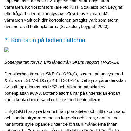
kapseln, dvs. de delar av kapseln som varit längst ifrån
värmaren. Korrosionsforskare vid KTH, Szakálos och Leygraf,
efterfrågar bilder och analys av tvärsnitt av kapseln där
värmaren varit och där korrosionen antagits varit som störst,
dvs. nere vid bottenplattorna (Szakálos, Leygraf, 2020).
7. Korrosion på bottenplattorna
Bottenplattan för A3. Bild lånad från SKB:s rapport TR-20-14.
Det blågröna är enligt SKB
Cu(OH)
Cl
, baserat på analys med
3
XRD samt SEM-EDS (SKB TR-20-14). Det syns på undersidan
av bottenplattan av både S2 och A3 samt på sidan av
bottenplattan av A3. Bottenplattorna har på undersidan enbart
varit i kontakt med sand och inte med bentonitleran.
Enligt SKB har syre kommit från porositeter och luftfickor i sand
och i andra utrymmen mellan kapseln och leran, samt att det
har tillförts syre löpande under de första 4 månaderna innan
vatten och värme slogs på och att det är därför det är så stor