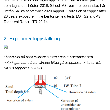
Några av paketen har tagits upp, och de allra senaste paketen
som tagits upp hösten 2019, S2 och A3, kommer behandlas här
utifrån SKB:s september 2020 rapport "Corrosion of copper after
20 years exposure in the bentonite field tests LOT S2 and A3,
Technical Report, TR-20-14.
2. Experimentuppställning
Lånad bild på uppställningen med egna markeringar och
noteringar, samt även lånade bilder på kopparkorrosionen från
SKB:s rapport TR-20-14.