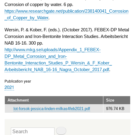
Corrosion of copper by water. 6 pp.
https://www.researchgate.net/publication/238140041_Corrosion
_of_Copper_by_Water
.
Wersin, P. & Kober, F. (eds.). (October 2017). FEBEX-DP Metal
Corrosion and Iron-Bentonite Interaction Studies. Arbeitsbericht
NAB 16-16. 300 pp.
http://www.mkg.se/uploads/Appendix_1_FEBEX-
DP_Metal_Corrosion_and_Iron-
Bentonite_Interaction_Studies_P_Wersin_&_F_Kober_
Arbeitsbericht_NAB_16-16_Nagra_October_2017.pdf
.
Publication year
2021
Attachment
Size
lot-forsok-jessica-linden-milkas4feb2021.pdf
976.74 KB
Search