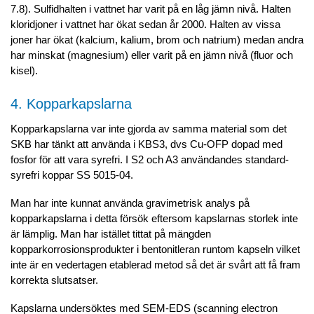
7.8). Sulfidhalten i vattnet har varit på en låg jämn nivå. Halten
kloridjoner i vattnet har ökat sedan år 2000. Halten av vissa
joner har ökat (kalcium, kalium, brom och natrium) medan andra
har minskat (magnesium) eller varit på en jämn nivå (fluor och
kisel).
4. Kopparkapslarna
Kopparkapslarna var inte gjorda av samma material som det
SKB har tänkt att använda i KBS3, dvs Cu-OFP dopad med
fosfor för att vara syrefri. I S2 och A3 användandes standard-
syrefri koppar SS 5015-04.
Man har inte kunnat använda gravimetrisk analys på
kopparkapslarna i detta försök eftersom kapslarnas storlek inte
är lämplig. Man har istället tittat på mängden
kopparkorrosionsprodukter i bentonitleran runtom kapseln vilket
inte är en vedertagen etablerad metod så det är svårt att få fram
korrekta slutsatser.
Kapslarna undersöktes med SEM-EDS (scanning electron