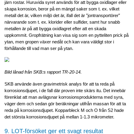
järn rostar. Huruvida syret används för att bygga oxidlager eller
skapa korrosion, beror på en mängd saker som t. ex. vilket
metall det är, vilken miljö det är, ifall det är ”jontransportörer”
närvarande som t. ex. klorider eller sulfider, samt hur snabb
metallen är på att bygga oxidlagret efter att en skada
uppkommit. Gropfrätning kan visa sig som en pytteliten prick på
ytan, men gropen växer nedåt och kan vara väldigt stor i
förhållande till vad man ser på ytan.
Bild lånad från SKB:s rapport TR-20-14.
SKB använde även gravimetrisk analys för att ta reda på
korrosionsdjupet, i de fall där proven inte skärs itu. Det innebär
förenklat att man avlägsnar korrosionsprodukterna med syra,
väger dem och sedan gör beräkningar utifrån massan för att ta
reda på korrosionsdjupet. Kopparbleck M och O från S2 hade
det största korrosionsdjupet på mellan 1-1.3 mikrometer.
9. LOT-försöket ger ett svagt resultat