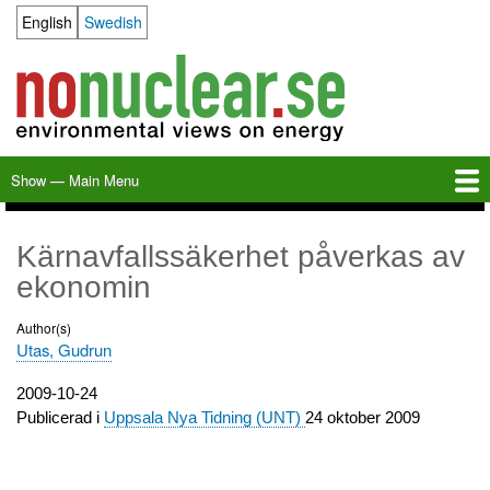
Skip
English
Swedish
Language switcher
to
main
content
Show — Main Menu
Main
Menu
Home
Milkas
Archive
KBS-3
SFR
Calendar
Links
About nonuclear.se
Kärnavfallssäkerhet påverkas av
ekonomin
Author(s)
Utas, Gudrun
Publication
2009-10-24
date
Publicerad i
Uppsala Nya Tidning (UNT)
24 oktober 2009