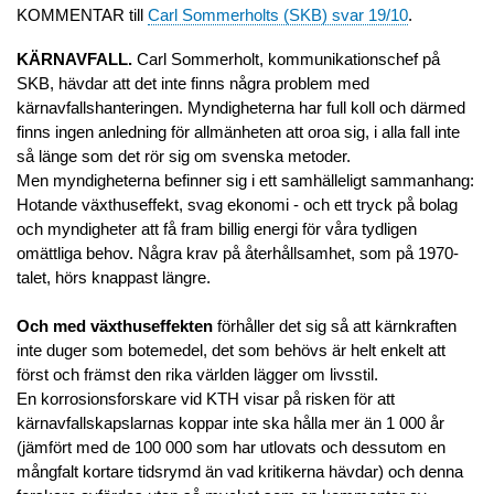
KOMMENTAR till
Carl Sommerholts (SKB) svar 19/10
.
KÄRNAVFALL.
Carl Sommerholt, kommunikationschef på
SKB, hävdar att det inte finns några problem med
kärnavfallshanteringen. Myndigheterna har full koll och därmed
finns ingen anledning för allmänheten att oroa sig, i alla fall inte
så länge som det rör sig om svenska metoder.
Men myndigheterna befinner sig i ett samhälleligt sammanhang:
Hotande växthuseffekt, svag ekonomi - och ett tryck på bolag
och myndigheter att få fram billig energi för våra tydligen
omättliga behov. Några krav på återhållsamhet, som på 1970-
talet, hörs knappast längre.
Och med växthuseffekten
förhåller det sig så att kärnkraften
inte duger som botemedel, det som behövs är helt enkelt att
först och främst den rika världen lägger om livsstil.
En korrosionsforskare vid KTH visar på risken för att
kärnavfallskapslarnas koppar inte ska hålla mer än 1 000 år
(jämfört med de 100 000 som har utlovats och dessutom en
mångfalt kortare tidsrymd än vad kritikerna hävdar) och denna