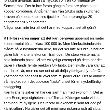
forskare avfärdas utan så mycket som en kommentar av
Sommerholt. Det är inte första gången forskare påpekat att
koppar korroderar. Ändå har man från SKB:s sida skurit ned
kraven på kopparkapselns tjocklek från ursprungliga 20
centimeter till 5 centimeter.
Någon som inte tror att det har med kopparpriset att göra?
KTH-forskaren säger att det kan behövas
uppemot en meter
kopparmetall för att klara 100 000 år. Men kärnkraftsindustrin
måste hålla kostnaderna nere, för det ser inte alls bra ut när det
gäller kärnkraftens ekonomi framöver. De stora vinsterna, ja
hela industrin hotas. Vi ser ett tydligt exempel på detta när det
gäller Finlands femte reaktor i Olkiluoto. Den skulle vara klar att
tas i bruk i år, men nu ser det ut att dröja ytterligare fyra år. Och
kostnaderna har stigit till över fem miljarder euro. Det är dubbelt
så mycket som det utlovade "fasta" priset för en nyckelfärdig
anläggning.
Kärnkraftens säkerhet hänger samman med ekonomin. Det är
som Energimyndighetens chef Tomas Kåberger sade vid ett
seminarium nyligen: "Det verkar bli ekonomin som tar död på
kärnkraften". Nu gäller det att minimera riskerna och att sluta