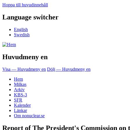
Hoppa till huvudinnehåll
Language switcher
English
Swedish
Huvudmeny en
Visa — Huvudmeny en
Dölj — Huvudmeny en
Hem
Milkas
Arkiv
KBS-3
SFR
Kalender
Länkar
Om nonuclear.se
Report of The President's Commission on t