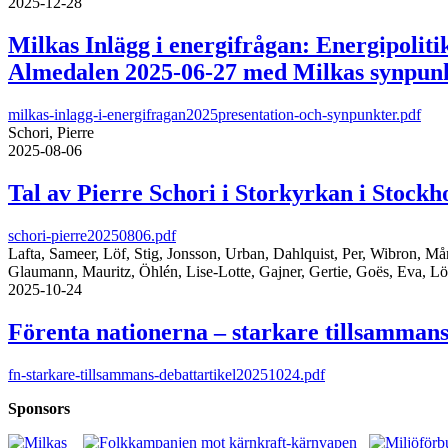
2025-12-28
Milkas Inlägg i energifrågan: Energipolit
Almedalen 2025-06-27 med Milkas synpunkt
milkas-inlagg-i-energifragan2025presentation-och-synpunkter.pdf
Schori, Pierre
2025-08-06
Tal av Pierre Schori i Storkyrkan i Stock
schori-pierre20250806.pdf
Lafta, Sameer, Löf, Stig, Jonsson, Urban, Dahlquist, Per, Wibron, Må
Glaumann, Mauritz, Öhlén, Lise-Lotte, Gajner, Gertie, Goës, Eva, L
2025-10-24
Förenta nationerna – starkare tillsamman
fn-starkare-tillsammans-debattartikel20251024.pdf
Sponsors