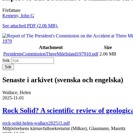
Författare
Kemeny, John G
See attached PDF (2.06 MB).
1979
Attachment
Size
PresidentsCommissionThreeMileIsland197910.pdf
2.06 MB
Sök
Senaste i arkivet (svenska och engelska)
Wallace, Helen
2025-11-01
Rock Solid? A scientific review of geologica
rock-solid-helen-wallace202511.pdf
Miljörörelsens kärnavfallssekretariat (Milkas), Glaumann, Mauritz