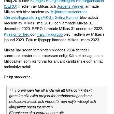
I maj 2019 blev
Sveriges Energiföreningars Riksorganisation
(SERO)
medlem av Milkas och
Jordens Vänner
lämnade
Milkas och blev medlem av
Miljöorganisationernas
kärnavfallsgranskning (MKG)
.
Gröna Kvinnor
blev också
medlem av Milkas i maj 2019, och lämnade Milkas 31
december 2020. SERO lämnade Milkas 31 december 2022.
Kvinnor för fred
och
Falu miljögrupp
blev medlem av Milkas i
januari 2023. Falu miljögrupp lämnade Milkas i mars 2023.
Milkas har sedan föreningen bildades 2004 deltagit i
sammankomster och processen enligt Kärntekniklagen och
Miljöbalken som rör förvar för använt kärnbränsle och annat
radioaktivt avfall.
Enligt stadgarna:
Föreningen har till ändamål att följa och kritiskt
granska alla olika projekt för omhändertagande av
radioaktivt avfall, och verka för den miljömässigt och
långsiktigt bästa lösningen.
Föreningen ska verka genom att: