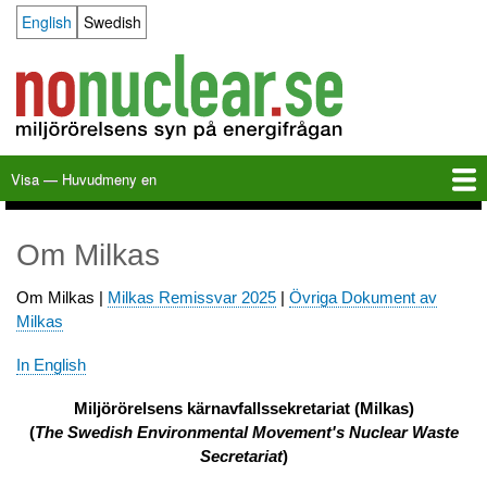
Hoppa
English
Swedish
Language switcher
till
huvudinnehåll
Visa — Huvudmeny en
Huvudmeny
en
Hem
Milkas
Arkiv
KBS-3
SFR
Kalender
Länkar
Om nonuclear.se
Om Milkas
Om Milkas |
Milkas Remissvar 2025
|
Övriga Dokument av
Milkas
In English
Miljörörelsens kärnavfallssekretariat (Milkas)
(
The Swedish Environmental Movement's Nuclear Waste
Secretariat
)