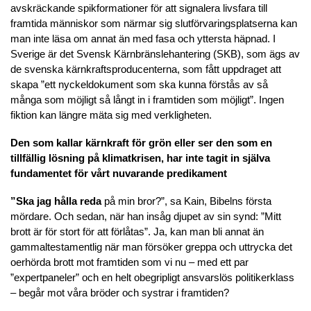
avskräckande spikformationer för att signalera livsfara till
framtida människor som närmar sig slutförvaringsplatserna kan
man inte läsa om annat än med fasa och yttersta häpnad. I
Sverige är det Svensk Kärnbränslehantering (SKB), som ägs av
de svenska kärnkraftsproducenterna, som fått uppdraget att
skapa ”ett nyckeldokument som ska kunna förstås av så
många som möjligt så långt in i framtiden som möjligt”. Ingen
fiktion kan längre mäta sig med verkligheten.
Den som kallar kärnkraft för grön eller ser den som en
tillfällig lösning på klimatkrisen, har inte tagit in själva
fundamentet för vårt nuvarande predikament
”Ska jag hålla reda
på min bror?”, sa Kain, Bibelns första
mördare. Och sedan, när han insåg djupet av sin synd: ”Mitt
brott är för stort för att förlåtas”. Ja, kan man bli annat än
gammaltestamentlig när man försöker greppa och uttrycka det
oerhörda brott mot framtiden som vi nu – med ett par
”expertpaneler” och en helt obegripligt ansvarslös politikerklass
– begår mot våra bröder och systrar i framtiden?