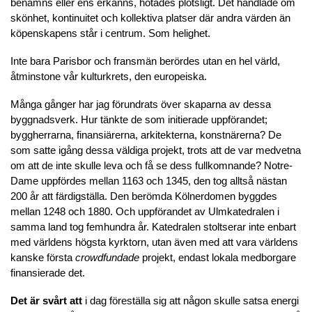
benämns eller ens erkänns, hotades plötsligt. Det handlade om
skönhet, kontinuitet och kollektiva platser där andra värden än
köpenskapens står i centrum. Som helighet.
Inte bara Parisbor och fransmän berördes utan en hel värld,
åtminstone vår kulturkrets, den europeiska.
Många gånger har jag förundrats över skaparna av dessa
byggnadsverk. Hur tänkte de som initierade uppförandet;
byggherrarna, finansiärerna, arkitekterna, konstnärerna? De
som satte igång dessa väldiga projekt, trots att de var medvetna
om att de inte skulle leva och få se dess fullkomnande? Notre-
Dame uppfördes mellan 1163 och 1345, den tog alltså nästan
200 år att färdigställa. Den berömda Kölnerdomen byggdes
mellan 1248 och 1880. Och uppförandet av Ulmkatedralen i
samma land tog femhundra år. Katedralen stoltserar inte enbart
med världens högsta kyrktorn, utan även med att vara världens
kanske första
crowdfundade
projekt, endast lokala medborgare
finansierade det.
Det är svårt att
i dag föreställa sig att någon skulle satsa energi