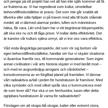
och pengar på ett projekt han vet att han inte själv kommer att få
se frukterna av. Vi har regredierat som kultur, omedelbar
behovstillfredsställelse är praxis. Det som inte går snabbt att
tillverka eller odla hjälper vi på traven med alla till buds stående
medel; att vi därmed utarmar jorden, luften och människors
hälsa, får vara. Likt små barn har vi ett begränsat tidsperspektiv,
allt ska ske nu och till låga priser. Vi kallar detta effektivitet. Det
är kanske vår kulturs själva urmyt, att vi tror oss vara effektiva.
Vårt enda långsiktiga perspektiv, det som rör sig bortom vår
egen behovstillfredsställelse, handlar om hur vi skjuter skadorna
vi åsamkar framför oss, till kommande generationer. Som ingen
annan civilisation i vår arts historia skjuter vi med berått mod –
och med en avgrundsdjup arrogans och vårdslöshet –
konsekvenserna av en förgiftad planet på framtiden. Vi lämnar
vårt radioaktiva avfall i jorden för hundratusen år framöver. Med
vilka symboler och med vilket språk ska vi kommunicera med
de som lever då? Hur ska vi om femhundra, tusen eller detta
ogripbara hundratusen år varna för radioaktivitet?
Förslagen om att skapa blå skogar, katter eller extremt stora,