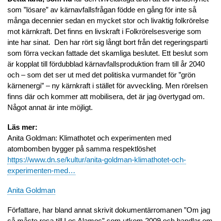
som ”lösare” av kärnavfallsfrågan födde en gång för inte så
många decennier sedan en mycket stor och livaktig folkrörelse
mot kärnkraft. Det finns en livskraft i Folkrörelsesverige som
inte har sinat. Den har rört sig långt bort från det regeringsparti
som förra veckan fattade det skamliga beslutet. Ett beslut som
är kopplat till fördubblad kärnavfallsproduktion fram till år 2040
och – som det ser ut med det politiska vurmandet för ”grön
kärnenergi” – ny kärnkraft i stället för avveckling. Men rörelsen
finns där och kommer att mobilisera, det är jag övertygad om.
Något annat är inte möjligt.
Läs mer:
Anita Goldman: Klimathotet och experimenten med
atombomben bygger på samma respektlöshet
https://www.dn.se/kultur/anita-goldman-klimathotet-och-
experimenten-med…
Anita Goldman
Författare, har bland annat skrivit dokumentärromanen ”Om jag
så måste resa till Los Alamos” som utkom 2009 och handlar om