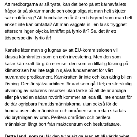
Att medborgarna är så tysta, kan det bero på att kärnavfallets
frågor är så skrämmande och obegripliga att man helt skjuter
saken ifrån sig? Att hundratusen år är en tidsrymd som man helt
enkelt inte kan omfatta? Att man vaggats in i en falsk trygghet
eftersom ingen olycka inträffat på fyrtio år? Se, det är ett
tidsperspektiv; fyrtio år!
Kanske låter man sig lugnas av att EU-kommissionen vill
klassa kärnkraften som en grön investering. Men den som
kallar kärnkraft för grön eller ser den som en tillfällig lösning på
klimatkrisen har inte tagit in själva fundamentet för vårt
nuvarande predikament. Kärnkraften är inte och kan aldrig bli en
lösning. Den är själva urbilden för vad som gått fel; en storskalig
utvinning av naturens resurser utan tanke på att de är ändliga
eller på vad en sådan rovdrift kommer att leda till. Inte endast för
de där ogripbara framtidsmänniskorna, utan också för de
hundratusentals människor och områden som redan skadats
vid brytningen av uran. Perifera områden och perifera
människor, långt bort från maktcentrum och beslutsfattare.
Detta land, som nu
får den tvivelaktiga äran att bli världsnyhet