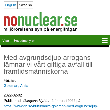
Hoppa
English
Swedish
Language switcher
till
huvudinnehåll
Visa — Huvudmeny en
Huvudmeny
en
Hem
Milkas
Arkiv
KBS-3
SFR
Kalender
Länkar
Om nonuclear.se
Med avgrundsdjup arrogans
lämnar vi vårt giftiga avfall till
framtidsmänniskorna
Författare
Goldman, Anita
Utgivningsdatum
2022-02-02
Publicerad i
Dangens Nyhter
, 2 februari 2022 på
https://www.dn.se/kultur/anita-goldman-med-avgrundsdjup-