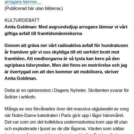
arrogans-lamnar…
(Publicerad här utan bilderna.)
KULTURDEBATT
Anita Goldman: Med avgrundsdjup arrogans lämnar vi vårt
giftiga avfall till framtidsmänniskorna
Genom att gräva ner vårt radioaktiva avfall för hundratusen
år framöver gör vi oss skyldiga till ett oerhört brott mot
framtiden. Att medborgarna är så tysta kan bero på den
ogripbara tidsrymden. Men det finns en motrörelse och jag
är övertygad om att den kommer att mobilisera, skriver
Anita Goldman.
Detta är en opinionstext i Dagens Nyheter. Skribenten svarar för
åsikter i artikeln.
Många av oss förvånades över det massiva utgjutandet av sorg
när Notre-Dame katedralen i Paris gick upp i lågor häromåret.
Det var som om det kollektiva undermedvetna kom upp till ytan
och exploderade i ljuset av de där lågorna. Värden som sällan