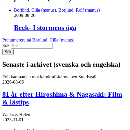
Börjlind, Cilla (manus)
,
Börjlind, Rolf (manus)
2009-08-26
Beck- I stormens öga
Prenumerera på Börjlind, Cilla (manus)
Sök
Senaste i arkivet (svenska och engelska)
Folkkampanjen mot kärnkraft-kärnvapen Sundsvall
2026-08-06
81 år efter Hiroshima & Nagasaki: Film
& lästips
Wallace, Helen
2025-11-01