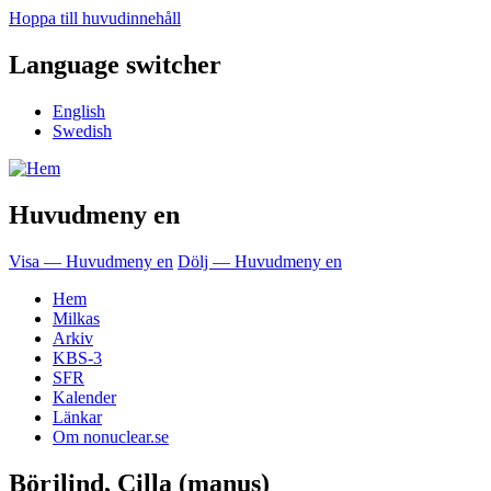
Hoppa till huvudinnehåll
Language switcher
English
Swedish
Huvudmeny en
Visa — Huvudmeny en
Dölj — Huvudmeny en
Hem
Milkas
Arkiv
KBS-3
SFR
Kalender
Länkar
Om nonuclear.se
Börjlind, Cilla (manus)