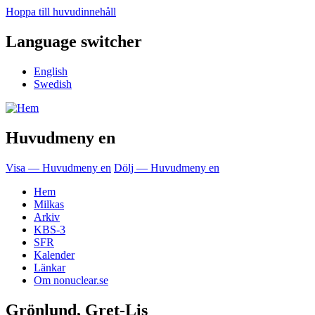
Hoppa till huvudinnehåll
Language switcher
English
Swedish
Huvudmeny en
Visa — Huvudmeny en
Dölj — Huvudmeny en
Hem
Milkas
Arkiv
KBS-3
SFR
Kalender
Länkar
Om nonuclear.se
Grönlund, Gret-Lis