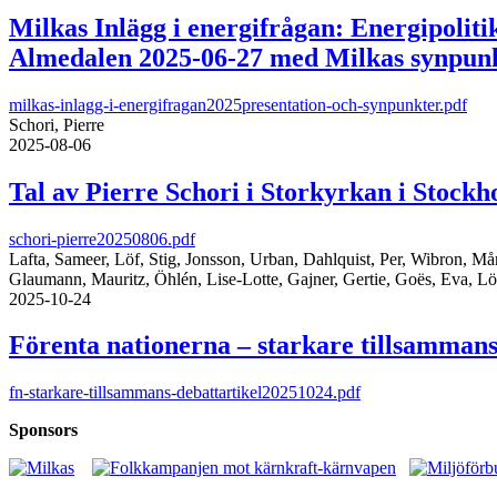
Milkas Inlägg i energifrågan: Energipolit
Almedalen 2025-06-27 med Milkas synpunkt
milkas-inlagg-i-energifragan2025presentation-och-synpunkter.pdf
Schori, Pierre
2025-08-06
Tal av Pierre Schori i Storkyrkan i Stock
schori-pierre20250806.pdf
Lafta, Sameer, Löf, Stig, Jonsson, Urban, Dahlquist, Per, Wibron, Må
Glaumann, Mauritz, Öhlén, Lise-Lotte, Gajner, Gertie, Goës, Eva, L
2025-10-24
Förenta nationerna – starkare tillsamman
fn-starkare-tillsammans-debattartikel20251024.pdf
Sponsors