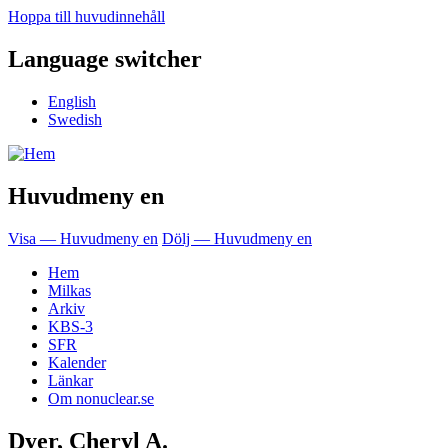
Hoppa till huvudinnehåll
Language switcher
English
Swedish
Huvudmeny en
Visa — Huvudmeny en
Dölj — Huvudmeny en
Hem
Milkas
Arkiv
KBS-3
SFR
Kalender
Länkar
Om nonuclear.se
Dyer, Cheryl A.