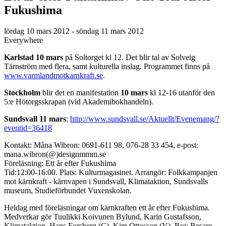
Fukushima
lördag 10 mars 2012 - söndag 11 mars 2012
Everywhere
Karlstad 10 mars
på Soltorget kl 12. Det blir tal av Solveig
Tärnström med flera, samt kulturella inslag. Programmet finns på
www.varmlandmotkarnkraft.se
.
Stockholm
blir det en manifestation
10 mars
kl 12-16 utanför den
5:e Hötorgsskrapan (vid Akademibokhandeln).
Sundsvall 11 mars
:
http://www.sundsvall.se/Aktuellt/Evenemang/?
eventid=36418
Kontakt: Måna Wibron: 0691-611 98, 076-28 33 454, e-post:
mana.wibron(@)designmmm.se
Föreläsning: Ett år efter Fukushima
Tid:12:00-16:00. Plats: Kulturmagasinet. Arrangör: Folkkampanjen
mot kärnkraft - kärnvapen i Sundsvall, Klimataktion, Sundsvalls
museum, Studieförbundet Vuxenskolan.
Heldag med föreläsningar om kärnkraften ett år efter Fukushima.
Medverkar gör Tuulikki Koivunen Bylund, Karin Gustafsson,
Klimataktion, Hans Forsberg (C), Kim Ottosson (V), Roy Resare