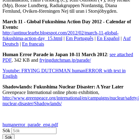
(Mp), Bosse Lundberg, Radiakgruppen Nordanstig, Diana
Fernlund, Oviken-föreningen Nej till uran i Storsjöbygden.
March 11 - Global Fukushima Action Day 2012 - Calendar of
Events:
http://antinuclearbr.blogspot.com/2012/02/march-11-global-
fukushima-action-day_15.html
|
Em Português
|
En Español
|
Auf
Deutsch
|
En français
Human Error Parade in Japan 10-11 March 2012
:
see attached
PDF
, 342 KB and
fryingdutchman.jp/parade/
Youtube: FRYING DUTCHMAN humanERROR with text in
English
Shadowlands: Fukushima Nuclear Disaster: A Year Later
Greenpeace International online photo exhibition,
http://www.greenpeace.org/international/en/campaigns/nuclear/safety
nuclear-disaster/Shadowlands/
humanerror_parade_eng.pdf
Sök