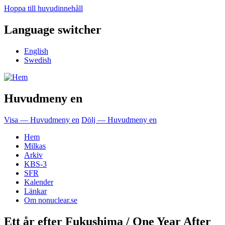
Hoppa till huvudinnehåll
Language switcher
English
Swedish
Huvudmeny en
Visa — Huvudmeny en
Dölj — Huvudmeny en
Hem
Milkas
Arkiv
KBS-3
SFR
Kalender
Länkar
Om nonuclear.se
Ett år efter Fukushima / One Year After