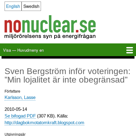
Hoppa
English
Swedish
Language switcher
till
huvudinnehåll
Visa — Huvudmeny en
Huvudmeny
en
Hem
Milkas
Arkiv
KBS-3
SFR
Kalender
Länkar
Om nonuclear.se
Sven Bergström inför voteringen:
”Min lojalitet är inte obegränsad”
Författare
Karlsson, Lasse
Utgivningsdatum
2010-05-14
Se bifogad PDF
(307 KB). Källa:
http://dagbokmotatomkraft.blogspot.com
Utgivningsår