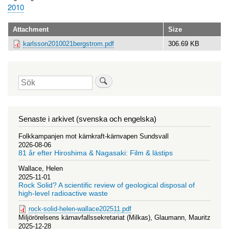
2010
Attachment
Size
karlsson2010021bergstrom.pdf
306.69 KB
Sök
Senaste i arkivet (svenska och engelska)
Folkkampanjen mot kärnkraft-kärnvapen Sundsvall
2026-08-06
81 år efter Hiroshima & Nagasaki: Film & lästips
Wallace, Helen
2025-11-01
Rock Solid? A scientific review of geological disposal of
high-level radioactive waste
rock-solid-helen-wallace202511.pdf
Miljörörelsens kärnavfallssekretariat (Milkas), Glaumann, Mauritz
2025-12-28