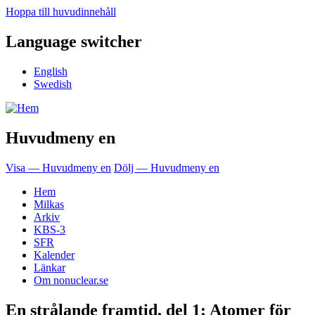
Hoppa till huvudinnehåll
Language switcher
English
Swedish
Huvudmeny en
Visa — Huvudmeny en
Dölj — Huvudmeny en
Hem
Milkas
Arkiv
KBS-3
SFR
Kalender
Länkar
Om nonuclear.se
En strålande framtid, del 1: Atomer för