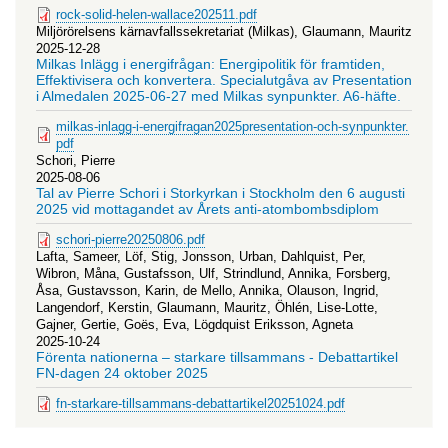
rock-solid-helen-wallace202511.pdf
Miljörörelsens kärnavfallssekretariat (Milkas), Glaumann, Mauritz
2025-12-28
Milkas Inlägg i energifrågan: Energipolitik för framtiden,
Effektivisera och konvertera. Specialutgåva av Presentation
i Almedalen 2025-06-27 med Milkas synpunkter. A6-häfte.
milkas-inlagg-i-energifragan2025presentation-och-synpunkter.
pdf
Schori, Pierre
2025-08-06
Tal av Pierre Schori i Storkyrkan i Stockholm den 6 augusti
2025 vid mottagandet av Årets anti-atombombsdiplom
schori-pierre20250806.pdf
Lafta, Sameer, Löf, Stig, Jonsson, Urban, Dahlquist, Per,
Wibron, Måna, Gustafsson, Ulf, Strindlund, Annika, Forsberg,
Åsa, Gustavsson, Karin, de Mello, Annika, Olauson, Ingrid,
Langendorf, Kerstin, Glaumann, Mauritz, Öhlén, Lise-Lotte,
Gajner, Gertie, Goës, Eva, Lögdquist Eriksson, Agneta
2025-10-24
Förenta nationerna – starkare tillsammans - Debattartikel
FN-dagen 24 oktober 2025
fn-starkare-tillsammans-debattartikel20251024.pdf