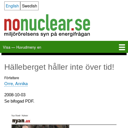
Hoppa
English
Swedish
Language switcher
till
huvudinnehåll
Visa — Huvudmeny en
Huvudmeny
en
Hem
Milkas
Arkiv
KBS-3
SFR
Kalender
Länkar
Om nonuclear.se
Hälleberget håller inte över tid!
Författare
Orre, Annika
Utgivningsdatum
2008-10-03
Se bifogad PDF.