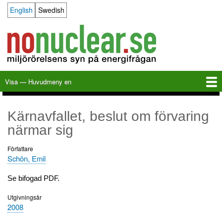
Hoppa
English
Swedish
Language switcher
till
huvudinnehåll
Visa — Huvudmeny en
Huvudmeny
en
Hem
Milkas
Arkiv
KBS-3
SFR
Kalender
Länkar
Om nonuclear.se
Kärnavfallet, beslut om förvaring
närmar sig
Författare
Schön, Emil
Se bifogad PDF.
Utgivningsår
2008