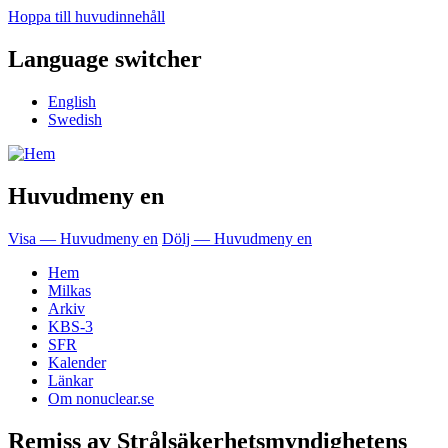
Hoppa till huvudinnehåll
Language switcher
English
Swedish
Huvudmeny en
Visa — Huvudmeny en
Dölj — Huvudmeny en
Hem
Milkas
Arkiv
KBS-3
SFR
Kalender
Länkar
Om nonuclear.se
Remiss av Strålsäkerhetsmyndighetens