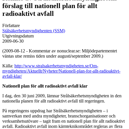
förslag till nationell plan för allt
radioaktivt avfall
Författare
Stålsäkerhetsmyndighenten (SSM)
Utgivningsdatum
2009-06-30
(2009-08-12 - Kommentar av nonuclear.se: Miljödepartementet
väntas utse remiss tiden under augusti/september 2009.)
Källa:
http://www.stralsakerhetsmyndigheten.se/Om-
myndigheten/Aktuellt/Nyheter/Nationell-plan-for-allt-radioaktivt-
avfall-klar/
Nationell plan för allt radioaktivt avfall klar
I dag, den 30 juni 2009, lämnar Strålsäkerhetsmyndigheten in den
nationella planen för allt radioaktivt avfall till regeringen.
På regeringens uppdrag har Strålsäkerhetsmyndigheten – i
samverkan med andra myndigheter, branschorganisationer och
verksamhetsutövare – tagit fram en nationell plan för allt radioaktivt
avfall. Radioaktivt avfall inom kärnteknikområdet regleras av flera