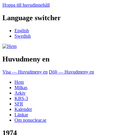
Hoppa till huvudinnehåll
Language switcher
English
Swedish
Huvudmeny en
Visa — Huvudmeny en
Dölj — Huvudmeny en
Hem
Milkas
Arkiv
KBS-3
SFR
Kalender
Länkar
Om nonuclear.se
1974