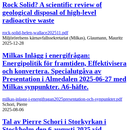
Rock Solid? A scientific review of
geological disposal of high-level
radioactive waste
rock-solid-helen-wallace202511.pdf
Miljörörelsens kärnavfallssekretariat (Milkas), Glaumann, Mauritz
2025-12-28
Milkas Inlägg i energifrågan:
Energipolitik för framtiden, Effektivisera
och konvertera. Specialutgåva av
Presentation i Almedalen 2025-06-27 med
Milkas synpunkter. A6-häfte.
milkas-inlagg-i-energifragan2025presentation-och-synpunkter.pdf
Schori, Pierre
2025-08-06
Tal av Pierre Schori i Storkyrkan i
Stockholm den 6 augusti 2025 vid