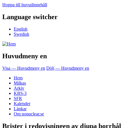
Hoppa till huvudinnehåll
Language switcher
English
Swedish
Huvudmeny en
Visa — Huvudmeny en
Dölj — Huvudmeny en
Hem
Milkas
Arkiv
KBS-3
SFR
Kalender
Länkar
Om nonuclear.se
Brister i redovisningen av djupa borrhål