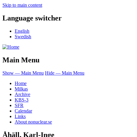
Skip to main content
Language switcher
English
Swedish
Main Menu
Show — Main Menu
Hide — Main Menu
Home
Milkas
Archive
KBS-3
SFR
Calendar
Links
About nonuclear.se
Åhäll, Karl-Inge