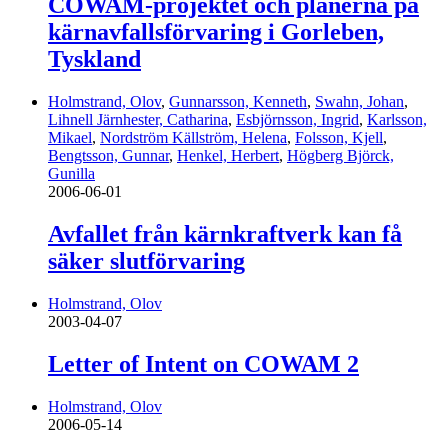
COWAM-projektet och planerna på
kärnavfallsförvaring i Gorleben,
Tyskland
Holmstrand, Olov
,
Gunnarsson, Kenneth
,
Swahn, Johan
,
Lihnell Järnhester, Catharina
,
Esbjörnsson, Ingrid
,
Karlsson,
Mikael
,
Nordström Källström, Helena
,
Folsson, Kjell
,
Bengtsson, Gunnar
,
Henkel, Herbert
,
Högberg Björck,
Gunilla
2006-06-01
Avfallet från kärnkraftverk kan få
säker slutförvaring
Holmstrand, Olov
2003-04-07
Letter of Intent on COWAM 2
Holmstrand, Olov
2006-05-14