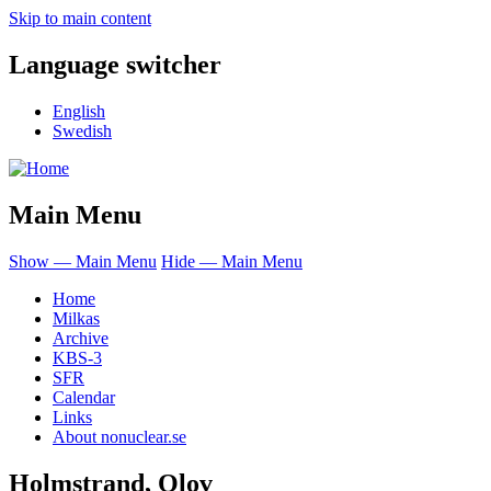
Skip to main content
Language switcher
English
Swedish
Main Menu
Show — Main Menu
Hide — Main Menu
Home
Milkas
Archive
KBS-3
SFR
Calendar
Links
About nonuclear.se
Holmstrand, Olov