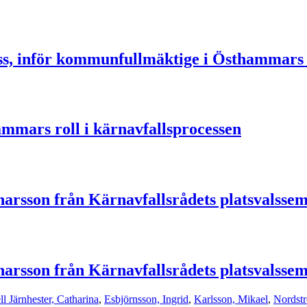
ss, inför kommunfullmäktige i Östhammar
mmars roll i kärnavfallsprocessen
sson från Kärnavfallsrådets platsvalssem
sson från Kärnavfallsrådets platsvalssem
ll Järnhester, Catharina
,
Esbjörnsson, Ingrid
,
Karlsson, Mikael
,
Nordstr