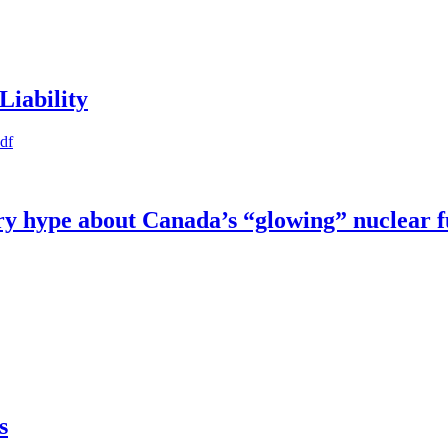
Liability
pdf
try hype about Canada’s “glowing” nuclear 
s