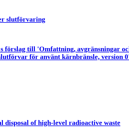
er slutförvaring
 förslag till 'Omfattning, avgränsningar o
utförvar för använt kärnbränsle, version 0
l disposal of high-level radioactive waste