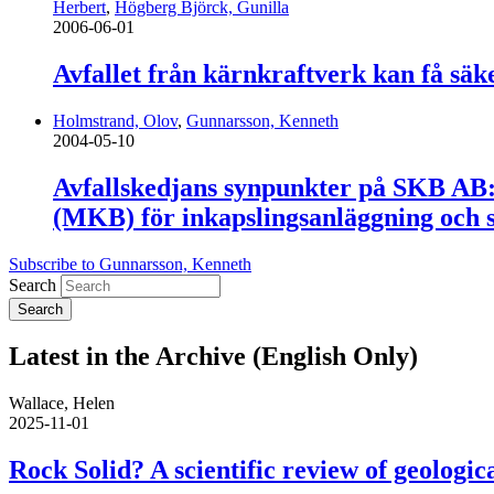
Herbert
,
Högberg Björck, Gunilla
2006-06-01
Avfallet från kärnkraftverk kan få säk
Holmstrand, Olov
,
Gunnarsson, Kenneth
2004-05-10
Avfallskedjans synpunkter på SKB AB:s
(MKB) för inkapslingsanläggning och sl
Subscribe to Gunnarsson, Kenneth
Search
Latest in the Archive (English Only)
Wallace, Helen
2025-11-01
Rock Solid? A scientific review of geologica