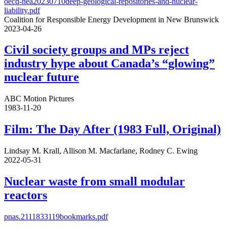
oecd-nea20230710deep-geological-repositories-and-nuclear-
liability.pdf
Coalition for Responsible Energy Development in New Brunswick
2023-04-26
Civil society groups and MPs reject
industry hype about Canada’s “glowing”
nuclear future
ABC Motion Pictures
1983-11-20
Film: The Day After (1983 Full, Original)
Lindsay M. Krall, Allison M. Macfarlane, Rodney C. Ewing
2022-05-31
Nuclear waste from small modular
reactors
pnas.2111833119bookmarks.pdf