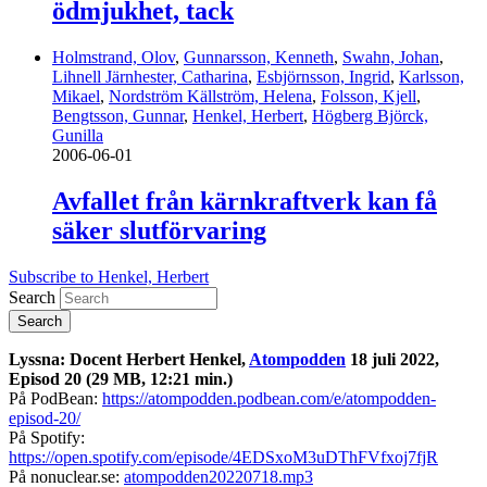
ödmjukhet, tack
Holmstrand, Olov
,
Gunnarsson, Kenneth
,
Swahn, Johan
,
Lihnell Järnhester, Catharina
,
Esbjörnsson, Ingrid
,
Karlsson,
Mikael
,
Nordström Källström, Helena
,
Folsson, Kjell
,
Bengtsson, Gunnar
,
Henkel, Herbert
,
Högberg Björck,
Gunilla
2006-06-01
Avfallet från kärnkraftverk kan få
säker slutförvaring
Subscribe to Henkel, Herbert
Search
Lyssna: Docent Herbert Henkel,
Atompodden
18 juli 2022,
Episod 20 (29 MB, 12:21 min.)
På PodBean:
https://atompodden.podbean.com/e/atompodden-
episod-20/
På Spotify:
https://open.spotify.com/episode/4EDSxoM3uDThFVfxoj7fjR
På nonuclear.se:
atompodden20220718.mp3