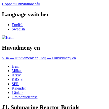
Hoppa till huvudinnehåll
Language switcher
English
Swedish
Huvudmeny en
Visa — Huvudmeny en
Dölj — Huvudmeny en
Hem
Milkas
Arkiv
KBS-3
SFR
Kalender
Länkar
Om nonuclear.se
J1. Submarine Reactor Burials