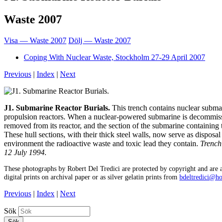
Waste 2007
Visa — Waste 2007
Dölj — Waste 2007
Coping With Nuclear Waste, Stockholm 27-29 April 2007
Previous
|
Index
|
Next
J1. Submarine Reactor Burials.
This trench contains nuclear subma
propulsion reactors. When a nuclear-powered submarine is decommissi
removed from its reactor, and the section of the submarine containing t
These hull sections, with their thick steel walls, now serve as disposa
environment the radioactive waste and toxic lead they contain.
Trench
12 July 1994.
These photographs by Robert Del Tredici are protected by copyright and are a
digital prints on archival paper or as silver gelatin prints from
bdeltredici@h
Previous
|
Index
|
Next
Sök