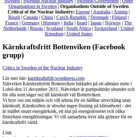
Sweden
|
Swedish Nuclear Industry
|
Swedish Government
|
Other
Organisations in Sweden
|
Organisations Outside of Sweden
Critical of the Nuclear Industry:
Europe
|
Australia
|
Austria
|
Brazil
|
Canada
|
China
|
Czech Republic
|
Denmark
|
Finland
|
France
|
Germany
|
Hungary
|
India
|
Israel
|
Japan
|
Norway
|
The
Netherlands
|
Russia
|
Scotland
|
South Africa
|
Switzerland
|
United
Kingdom
|
United States
Kärnkraftsfritt Bottenviken (Facebook
grupp)
Critics in Sweden of the Nuclear Industry
Läs mer här:
karnkraftsfritt.wordpress.com
Nätverket Kärnkraftsfritt Bottenviken bildades på ett allmänt möte i
Luleå den 11 december 2011. Nätverket är partipolitiskt obundet och
för alla som säger nej till kärnkraft vid Bottenviken.
Vi bryr oss om miljön och vill arbeta för en hållbar utveckling utan
kärnkraft. Kärnkraften är absolut ingen lösning på klimathotet - det
är istället smart energiteknik, ett slut på energislöseriet och olika
förnybara energilösningar. Vi vill samarbeta över alla gränser för en
kärnkraftsfri värld.
Link