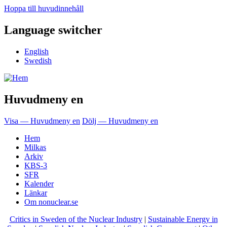
Hoppa till huvudinnehåll
Language switcher
English
Swedish
Huvudmeny en
Visa — Huvudmeny en
Dölj — Huvudmeny en
Hem
Milkas
Arkiv
KBS-3
SFR
Kalender
Länkar
Om nonuclear.se
Critics in Sweden of the Nuclear Industry
|
Sustainable Energy in