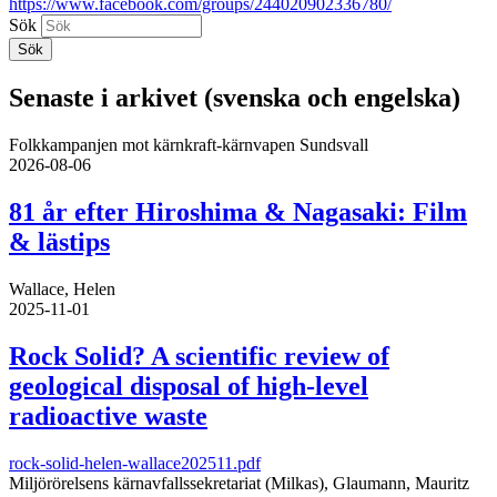
https://www.facebook.com/groups/244020902336780/
Sök
Senaste i arkivet (svenska och engelska)
Folkkampanjen mot kärnkraft-kärnvapen Sundsvall
2026-08-06
81 år efter Hiroshima & Nagasaki: Film
& lästips
Wallace, Helen
2025-11-01
Rock Solid? A scientific review of
geological disposal of high-level
radioactive waste
rock-solid-helen-wallace202511.pdf
Miljörörelsens kärnavfallssekretariat (Milkas), Glaumann, Mauritz