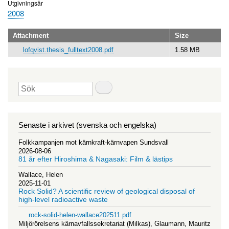
Utgivningsår
2008
Attachment
Size
lofqvist.thesis_fulltext2008.pdf
1.58 MB
Sök
Senaste i arkivet (svenska och engelska)
Folkkampanjen mot kärnkraft-kärnvapen Sundsvall
2026-08-06
81 år efter Hiroshima & Nagasaki: Film & lästips
Wallace, Helen
2025-11-01
Rock Solid? A scientific review of geological disposal of
high-level radioactive waste
rock-solid-helen-wallace202511.pdf
Miljörörelsens kärnavfallssekretariat (Milkas), Glaumann, Mauritz