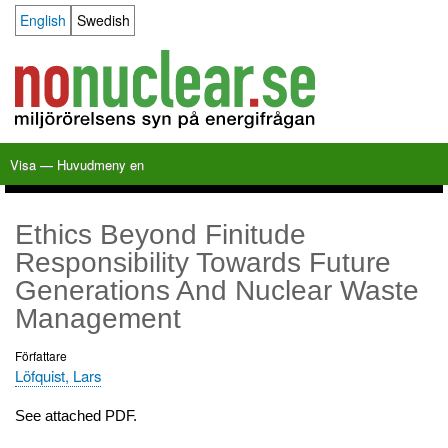
Hoppa
English
Swedish
Language switcher
till
huvudinnehåll
Visa — Huvudmeny en
Huvudmeny
en
Hem
Milkas
Arkiv
KBS-3
SFR
Kalender
Länkar
Om nonuclear.se
Ethics Beyond Finitude
Responsibility Towards Future
Generations And Nuclear Waste
Management
Författare
Löfquist, Lars
See attached PDF.