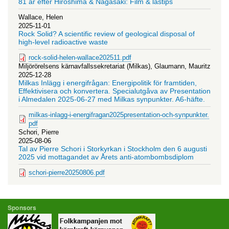
81 år efter Hiroshima & Nagasaki: Film & lästips
Wallace, Helen
2025-11-01
Rock Solid? A scientific review of geological disposal of
high-level radioactive waste
rock-solid-helen-wallace202511.pdf
Miljörörelsens kärnavfallssekretariat (Milkas), Glaumann, Mauritz
2025-12-28
Milkas Inlägg i energifrågan: Energipolitik för framtiden,
Effektivisera och konvertera. Specialutgåva av Presentation
i Almedalen 2025-06-27 med Milkas synpunkter. A6-häfte.
milkas-inlagg-i-energifragan2025presentation-och-synpunkter.
pdf
Schori, Pierre
2025-08-06
Tal av Pierre Schori i Storkyrkan i Stockholm den 6 augusti
2025 vid mottagandet av Årets anti-atombombsdiplom
schori-pierre20250806.pdf
Sponsors