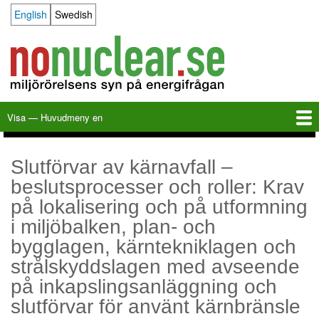
Hoppa
English
Swedish
Language switcher
till
huvudinnehåll
Visa — Huvudmeny en
Huvudmeny
en
Hem
Milkas
Arkiv
KBS-3
SFR
Kalender
Länkar
Om nonuclear.se
Slutförvar av kärnavfall –
beslutsprocesser och roller: Krav
på lokalisering och på utformning
i miljöbalken, plan- och
bygglagen, kärntekniklagen och
strålskyddslagen med avseende
på inkapslingsanläggning och
slutförvar för använt kärnbränsle