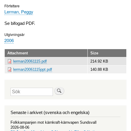
Författare
Lerman, Peggy
Se bifogad PDF.
Utgivningsår
2006
Attachment
Size
lerman20061115.pdf
214.92 KB
lerman20061115ppt.pdf
140.88 KB
Sök
Senaste i arkivet (svenska och engelska)
Folkkampanjen mot kärnkraft-kärnvapen Sundsvall
2026-08-06