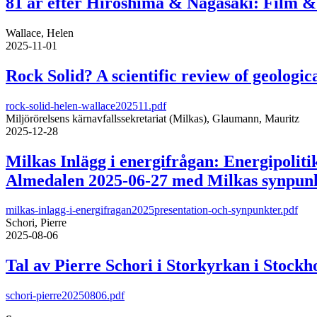
81 år efter Hiroshima & Nagasaki: Film & 
Wallace, Helen
2025-11-01
Rock Solid? A scientific review of geologica
rock-solid-helen-wallace202511.pdf
Miljörörelsens kärnavfallssekretariat (Milkas), Glaumann, Mauritz
2025-12-28
Milkas Inlägg i energifrågan: Energipolit
Almedalen 2025-06-27 med Milkas synpunkt
milkas-inlagg-i-energifragan2025presentation-och-synpunkter.pdf
Schori, Pierre
2025-08-06
Tal av Pierre Schori i Storkyrkan i Stock
schori-pierre20250806.pdf