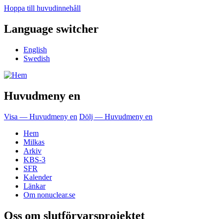
Hoppa till huvudinnehåll
Language switcher
English
Swedish
Huvudmeny en
Visa — Huvudmeny en
Dölj — Huvudmeny en
Hem
Milkas
Arkiv
KBS-3
SFR
Kalender
Länkar
Om nonuclear.se
Oss om slutförvarsprojektet