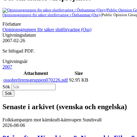
Opinionsgruppen för säker slutförvaring i Östhammar (Oss)
(Public Opinion Group
Författare
Opinionsgruppen för säker slutförvaring (Oss)
Utgivningsdatum
2007-02-26
Se bifogad PDF.
Utgivningsår
2007
Attachment
Size
ossohreferensgruppen070226.pdf
92.95 KB
Sök
Senaste i arkivet (svenska och engelska)
Folkkampanjen mot kärnkraft-kärnvapen Sundsvall
2026-08-06