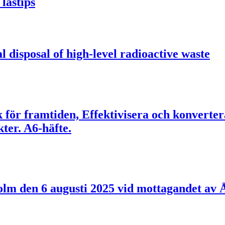
lästips
l disposal of high-level radioactive waste
ik för framtiden, Effektivisera och konverte
er. A6-häfte.
holm den 6 augusti 2025 vid mottagandet a