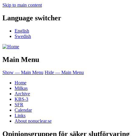
Skip to main content
Language switcher
English
Swedish
Main Menu
Show — Main Menu
Hide — Main Menu
Home
Milkas
Archive
KBS-3
SFR
Calendar
Links
About nonuclear.se
Opinionsgruppen för säker slutförvaring