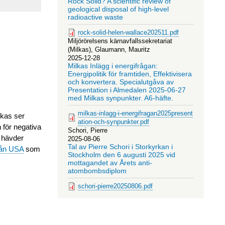
Rock Solid? A scientific review of
geological disposal of high-level
radioactive waste
rock-solid-helen-wallace202511.pdf
Miljörörelsens kärnavfallssekretariat
(Milkas), Glaumann, Mauritz
2025-12-28
Milkas Inlägg i energifrågan:
Energipolitik för framtiden, Effektivisera
och konvertera. Specialutgåva av
Presentation i Almedalen 2025-06-27
med Milkas synpunkter. A6-häfte.
milkas-inlagg-i-energifragan2025present
lkas ser
ation-och-synpunkter.pdf
n för negativa
Schori, Pierre
m hävder
2025-08-06
Tal av Pierre Schori i Storkyrkan i
från USA
som
Stockholm den 6 augusti 2025 vid
mottagandet av Årets anti-
atombombsdiplom
schori-pierre20250806.pdf