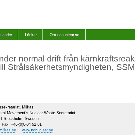
Hoppa
till
huvudinnehåll
alender
Länkar
Om nonuclear.se
nder normal drift från kärnkraftsreak
v till Strålsäkerhetsmyndigheten, SSM
ssekretariat, Milkas
tal Movement’s Nuclear Waste Secretariat,
 41 Stockholm, Sweden.
. Fax: +46-(0)8-84 51 81
milkas.se
www.nonuclear.se