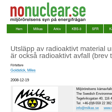
Hem
Milkas
Arkiv
KBS-3
SFR
K
Huvudmeny
en
Utsläpp av radioaktivt material u
är också radioaktivt avfall (bre
Författare
Goldstick, Miles
Utgivningsdatum
2008-12-19
Miljörörelsens kärnavfall
The
Swedish Environmen
Tegelviksgatan 40, 116
Tel. +46-(0)8-559 22 382
info@milkas.se
www.