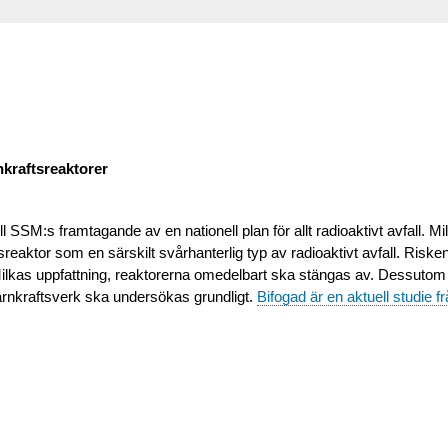
nkraftsreaktorer
SSM:s framtagande av en nationell plan för allt radioaktivt avfall. Mi
sreaktor som en särskilt svårhanterlig typ av radioaktivt avfall. Riske
igt Milkas uppfattning, reaktorerna omedelbart ska stängas av. Dessuto
kärnkraftsverk ska undersökas grundligt.
Bifogad är en aktuell studie 