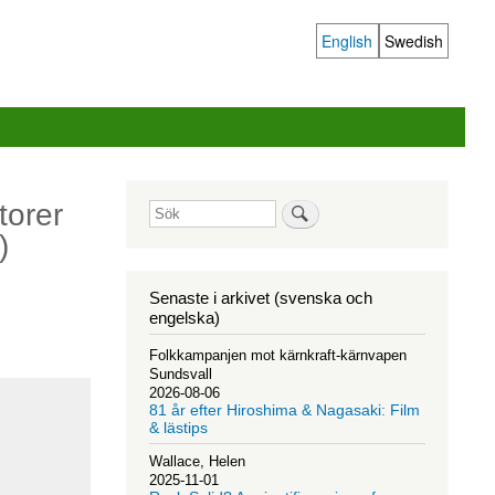
English
Swedish
Language
switcher
torer
Sök
)
Senaste i arkivet (svenska och
engelska)
Folkkampanjen mot kärnkraft-kärnvapen
Sundsvall
2026-08-06
81 år efter Hiroshima & Nagasaki: Film
& lästips
Wallace, Helen
2025-11-01