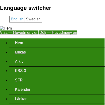
Hoppa
Language switcher
till
huvudinnehåll
English
Swedish
Visa — Huvudmeny en
Dölj — Huvudmeny en
Huvudmeny
Hem
en
Milkas
Arkiv
KBS-3
SFR
Kalender
Länkar