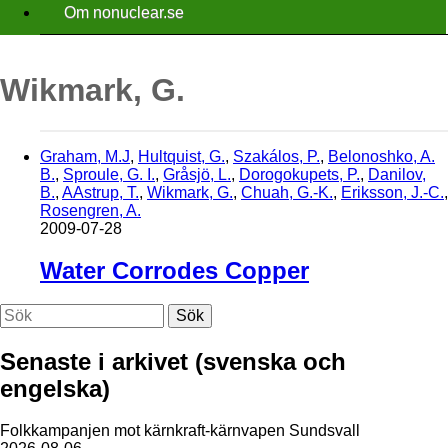
Om nonuclear.se
Wikmark, G.
Graham, M.J
,
Hultquist, G.
,
Szakálos, P.
,
Belonoshko, A.
B.
,
Sproule, G. I.
,
Gråsjö, L.
,
Dorogokupets, P.
,
Danilov,
B.
,
AAstrup, T.
,
Wikmark, G.
,
Chuah, G.-K.
,
Eriksson, J.-C.
,
Rosengren, A.
2009-07-28
Water Corrodes Copper
Sök
Senaste i arkivet (svenska och
engelska)
Folkkampanjen mot kärnkraft-kärnvapen Sundsvall