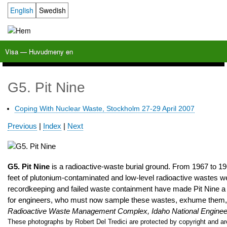
Hoppa
English
Swedish
Language switcher
till
huvudinnehåll
Visa — Huvudmeny en
Huvudmeny
en
Hem
Milkas
Arkiv
KBS-3
SFR
Kalender
Länkar
Om nonuclear.se
G5. Pit Nine
Coping With Nuclear Waste, Stockholm 27-29 April 2007
Waste
Previous
|
Index
|
Next
2007
G5. Pit Nine
is a radioactive-waste burial ground. From 1967 to 1
feet of plutonium-contaminated and low-level radioactive wastes w
recordkeeping and failed waste containment have made Pit Nine a 
for engineers, who must now sample these wastes, exhume them, 
Radioactive Waste Management Complex, Idaho National Engineer
These photographs by Robert Del Tredici are protected by copyright and are