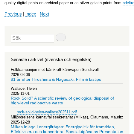
quality digital prints on archival paper or as silver gelatin prints from
bdeltr
Previous
|
Index
|
Next
Sök
Senaste i arkivet (svenska och engelska)
Folkkampanjen mot kärnkraft-kärnvapen Sundsvall
2026-08-06
81 år efter Hiroshima & Nagasaki: Film & lästips
Wallace, Helen
2025-11-01
Rock Solid? A scientific review of geological disposal of
high-level radioactive waste
rock-solid-helen-wallace202511.pdf
Miljörörelsens kärnavfallssekretariat (Milkas), Glaumann, Mauritz
2025-12-28
Milkas Inlägg i energifrågan: Energipolitik för framtiden,
Effektivisera och konvertera. Specialutgåva av Presentation