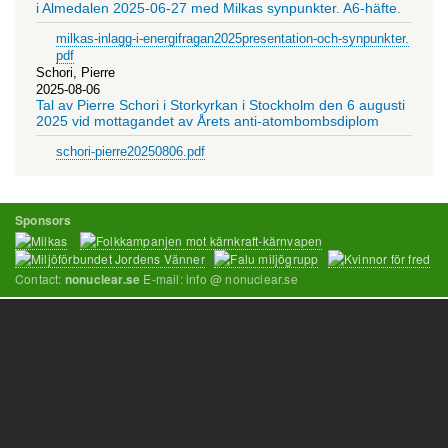
i Almedalen 2025-06-27 med Milkas synpunkter. A6-häfte.
milkas-inlagg-i-energifragan2025presentation-och-synpunkter.
pdf
Schori, Pierre
2025-08-06
Tal av Pierre Schori i Storkyrkan i Stockholm den 6 augusti
2025 vid mottagandet av Årets anti-atombombsdiplom
schori-pierre20250806.pdf
Sponsors
Contact:
E-mail: info @ nonuclear.se
nonuclear.se