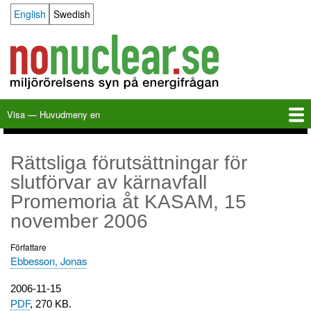
Hoppa
English
Swedish
Language switcher
till
huvudinnehåll
Visa — Huvudmeny en
Huvudmeny
en
Hem
Milkas
Arkiv
KBS-3
SFR
Kalender
Länkar
Om nonuclear.se
Rättsliga förutsättningar för
slutförvar av kärnavfall
Promemoria åt KASAM, 15
november 2006
Författare
Ebbesson, Jonas
Utgivningsdatum
2006-11-15
PDF
, 270 KB.