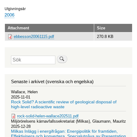
Utgivningsår
2006
Attachment
Size
ebbesson20061115.pdf
270.8 KB
Sök
Senaste i arkivet (svenska och engelska)
Wallace, Helen
2025-11-01
Rock Solid? A scientific review of geological disposal of
high-level radioactive waste
rock-solid-helen-wallace202511.pdf
Miljörörelsens kärnavfallssekretariat (Milkas), Glaumann, Mauritz
2025-12-28
Milkas Inlägg i energifrågan: Energipolitik för framtiden,
Effektivisera och konvertera. Specialutgåva av Presentation