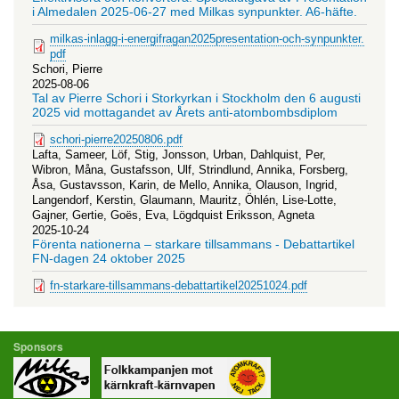
i Almedalen 2025-06-27 med Milkas synpunkter. A6-häfte.
milkas-inlagg-i-energifragan2025presentation-och-synpunkter.
pdf
Schori, Pierre
2025-08-06
Tal av Pierre Schori i Storkyrkan i Stockholm den 6 augusti
2025 vid mottagandet av Årets anti-atombombsdiplom
schori-pierre20250806.pdf
Lafta, Sameer, Löf, Stig, Jonsson, Urban, Dahlquist, Per,
Wibron, Måna, Gustafsson, Ulf, Strindlund, Annika, Forsberg,
Åsa, Gustavsson, Karin, de Mello, Annika, Olauson, Ingrid,
Langendorf, Kerstin, Glaumann, Mauritz, Öhlén, Lise-Lotte,
Gajner, Gertie, Goës, Eva, Lögdquist Eriksson, Agneta
2025-10-24
Förenta nationerna – starkare tillsammans - Debattartikel
FN-dagen 24 oktober 2025
fn-starkare-tillsammans-debattartikel20251024.pdf
Sponsors